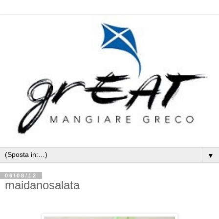
▼
06/08/12
maidanosalata