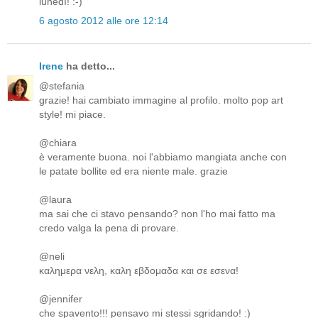
lunedì! :-)
6 agosto 2012 alle ore 12:14
Irene
ha detto...
@stefania
grazie! hai cambiato immagine al profilo. molto pop art
style! mi piace.
@chiara
è veramente buona. noi l'abbiamo mangiata anche con
le patate bollite ed era niente male. grazie
@laura
ma sai che ci stavo pensando? non l'ho mai fatto ma
credo valga la pena di provare.
@neli
καλημερα νελη, καλη εβδομαδα και σε εσενα!
@jennifer
che spavento!!! pensavo mi stessi sgridando! :)