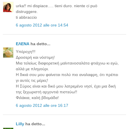
urka!! mi dispiace..... tieni duro. niente ci può
distruggere.
ti abbraccio
6 agosto 2012 alle ore 14:54
ΕΛΕΝΑ
ha detto...
Υπέροχη!!!
Δροσερή και νόστιμη!
Μια τελείως διαφορετική μαϊντανοσαλάτα φτιάχνω κι εγώ,
αλλά με πληγούρι.
Η δικιά σου μου φαίνεται πολύ πιο αναλαφρη, ότι πρέπει
γι αυτές τις μέρες!
Η Σύρος είναι και δικό μου λατρεμένο νησί, έχει μια δική
της ξεχωριστή αρχοντιά πιστεύω!!
Φιλάκια, καλή βδομάδα!
6 agosto 2012 alle ore 16:17
Lilly
ha detto...