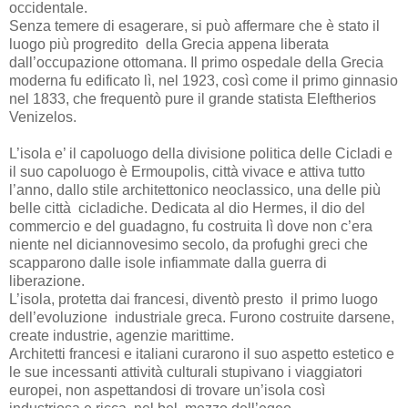
occidentale.
Senza temere di esagerare, si può affermare che è stato il
luogo più progredito
della Grecia appena liberata
dall’occupazione ottomana. Il primo ospedale della Grecia
moderna fu edificato lì, nel 1923, così come il primo ginnasio
nel 1833, che frequentò pure il grande statista Eleftherios
Venizelos.
L’isola e’ il capoluogo della divisione politica delle Cicladi e
il suo capoluogo è Ermoupolis, città vivace e attiva tutto
l’anno, dallo stile architettonico neoclassico, una delle più
belle città
cicladiche. Dedicata al dio Hermes, il dio del
commercio e del guadagno, fu costruita lì dove non c’era
niente nel diciannovesimo secolo, da profughi greci che
scapparono dalle isole infiammate dalla guerra di
liberazione.
L’isola, protetta dai francesi, diventò presto
il primo luogo
dell’evoluzione
industriale greca. Furono costruite darsene,
create industrie, agenzie marittime.
Architetti francesi e italiani curarono il suo aspetto estetico e
le sue incessanti attività culturali stupivano i viaggiatori
europei, non aspettandosi di trovare un’isola così