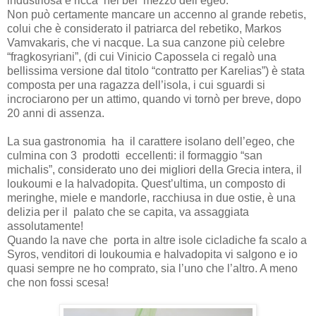
industriosa e ricca
nel bel
mezzo dell’egeo.
Non può certamente mancare un accenno al grande rebetis,
colui che è considerato il patriarca del rebetiko, Markos
Vamvakaris, che vi nacque. La sua canzone più celebre
“fragkosyriani”, (di cui Vinicio Capossela ci regalò una
bellissima versione dal titolo “contratto per Karelias”) è stata
composta per una ragazza dell’isola, i
cui sguardi si
incrociarono per un attimo, quando vi tornò per breve, dopo
20 anni di assenza.
La sua gastronomia
ha
il carattere isolano dell’egeo, che
culmina con 3
prodotti
eccellenti: il formaggio “san
michalis”, considerato uno dei migliori della Grecia intera, il
loukoumi e la halvadopita. Quest’ultima, un composto di
meringhe, miele e mandorle, racchiusa in due ostie, è una
delizia per il
palato che se capita, va assaggiata
assolutamente!
Quando la nave che porta in altre isole cicladiche fa scalo a
Syros, venditori di loukoumia e halvadopita vi salgono e io
quasi sempre ne ho comprato, sia l’uno che l’altro. A meno
che non fossi scesa!