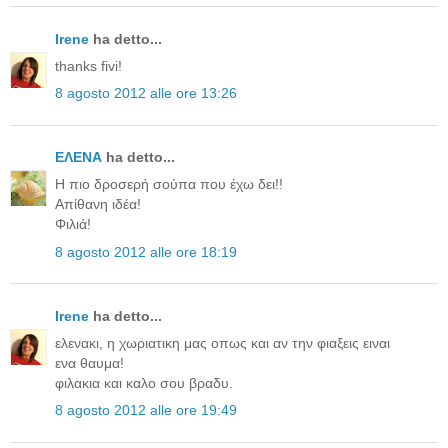
Irene
ha detto...
thanks fivi!
8 agosto 2012 alle ore 13:26
ΕΛΕΝΑ
ha detto...
Η πιο δροσερή σούπα που έχω δει!!
Απίθανη ιδέα!
Φιλιά!
8 agosto 2012 alle ore 18:19
Irene
ha detto...
ελενακι, η χωριατικη μας οπως και αν την φιαξεις ειναι
ενα θαυμα!
φιλακια και καλο σου βραδυ.
8 agosto 2012 alle ore 19:49