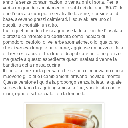
anno fa senza contaminazioni o variazioni di sorta. Per la
verità un grande cambiamento lo subì nei decenni '60-70. In
quell’epoca alcuni piatti serviti alle taverne, considerati di
base, avevano prezzi calmierati. Il souvlaki era uno di
questi, la choriatiki un altro.
Fu in quel periodo che si aggiunse la feta. Poichè l’insalata
a prezzo calmierato era codificata come insalata di
pomodoro, cetriolo, olive, erbe aromatiche, olio, qualcuno
che ci vedeva lungo e pure bene, aggiunse un pezzo di feta
e il resto si capisce. Era libero di applicare un altro prezzo
ma grazie a questo espediente quest’insalata divenne la
bandiera della nostra cucina.
Il che alla fine mi fa pensare che se non ci muoviamo noi si
muovono gli altri e i cambiamenti arrivano inevitabilmente!
Questa versione liquida la propongo senza la feta, la quale
se desideriamo la aggiungiamo alla fine, sbriciolata con le
mani, oppure schiacciata con la forchetta.