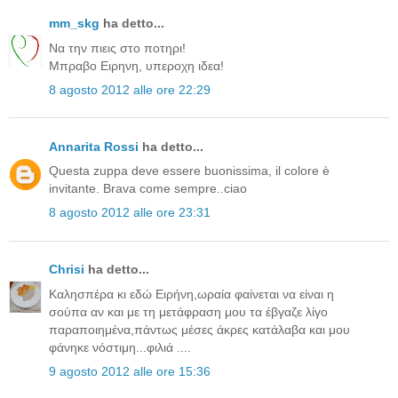
mm_skg
ha detto...
Να την πιεις στο ποτηρι!
Μπραβο Ειρηνη, υπεροχη ιδεα!
8 agosto 2012 alle ore 22:29
Annarita Rossi
ha detto...
Questa zuppa deve essere buonissima, il colore è
invitante. Brava come sempre..ciao
8 agosto 2012 alle ore 23:31
Chrisi
ha detto...
Καλησπέρα κι εδώ Ειρήνη,ωραία φαίνεται να είναι η
σούπα αν και με τη μετάφραση μου τα έβγαζε λίγο
παραποιημένα,πάντως μέσες άκρες κατάλαβα και μου
φάνηκε νόστιμη...φιλιά ....
9 agosto 2012 alle ore 15:36