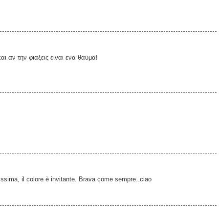
αι αν την φιαξεις ειναι ενα θαυμα!
sima, il colore è invitante. Brava come sempre..ciao