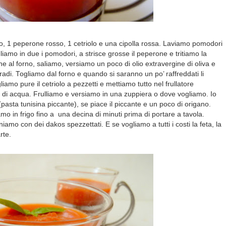
1 peperone rosso, 1 cetriolo e una cipolla rossa. Laviamo pomodori
liamo in due i pomodori, a strisce grosse il peperone e tritiamo la
 al forno, saliamo, versiamo un poco di olio extravergine di oliva e
adi. Togliamo dal forno e quando si saranno un po’ raffreddati li
liamo pure il cetriolo a pezzetti e mettiamo tutto nel frullatore
e di acqua. Frulliamo e versiamo in una zuppiera o dove vogliamo. Io
pasta tunisina piccante), se piace il piccante e un poco di origano.
amo in frigo fino a una decina di minuti prima di portare a tavola.
mo con dei dakos spezzettati. E se vogliamo a tutti i costi la feta, la
rte.