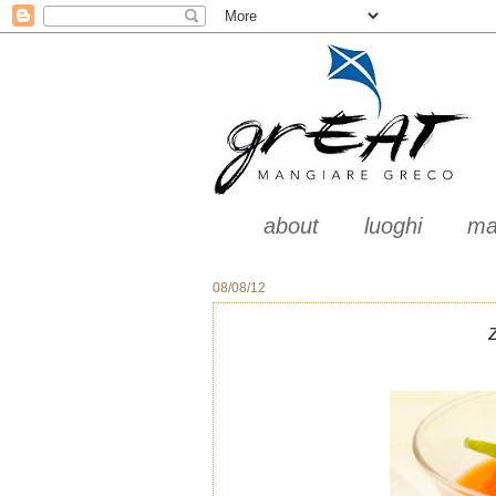
about
luoghi
ma
08/08/12