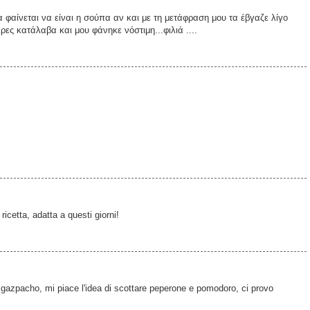
φαίνεται να είναι η σούπα αν και με τη μετάφραση μου τα έβγαζε λίγο
ς κατάλαβα και μου φάνηκε νόστιμη...φιλιά ....
 ricetta, adatta a questi giorni!
l gazpacho, mi piace l'idea di scottare peperone e pomodoro, ci provo