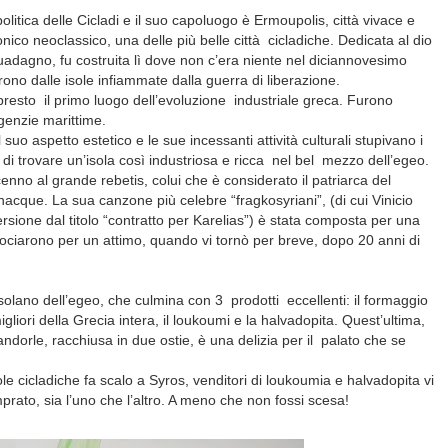
 politica delle Cicladi e il suo capoluogo è Ermoupolis, città vivace e
ttonico neoclassico, una delle più belle città
cicladiche. Dedicata al dio
uadagno, fu costruita lì dove non c’era niente nel diciannovesimo
ono dalle isole infiammate dalla guerra di liberazione.
 presto
il primo luogo dell’evoluzione
industriale greca. Furono
agenzie marittime.
il suo aspetto estetico e le sue incessanti attività culturali stupivano i
di trovare un’isola così industriosa e ricca
nel bel
mezzo dell’egeo.
o al grande rebetis, colui che è considerato il patriarca del
acque. La sua canzone più celebre “fragkosyriani”, (di cui Vinicio
rsione dal titolo “contratto per Karelias”) è stata composta per una
crociarono per un attimo, quando vi tornò per breve, dopo 20 anni di
 isolano dell’egeo, che culmina con 3
prodotti
eccellenti: il formaggio
gliori della Grecia intera, il loukoumi e la halvadopita. Quest’ultima,
orle, racchiusa in due ostie, è una delizia per il
palato che se
le cicladiche fa scalo a Syros, venditori di loukoumia e halvadopita vi
ato, sia l’uno che l’altro. A meno che non fossi scesa!