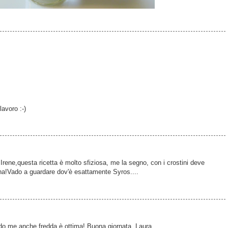
avoro :-)
Irene,questa ricetta è molto sfiziosa, me la segno, con i crostini deve
na!Vado a guardare dov'è esattamente Syros....
ndo me anche fredda è ottima! Buona giornata, Laura