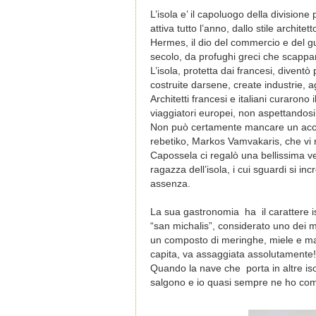
L’isola e’ il capoluogo della divisione
attiva tutto l’anno, dallo stile archite
Hermes, il dio del commercio e del g
secolo, da profughi greci che scappar
L’isola, protetta dai francesi, diventò
costruite darsene, create industrie, 
Architetti francesi e italiani curarono 
viaggiatori europei, non aspettandosi 
Non può certamente mancare un accenn
rebetiko, Markos Vamvakaris, che vi n
Capossela ci regalò una bellissima ve
ragazza dell’isola, i
cui sguardi si in
assenza.
La sua gastronomia
ha
il carattere
“san michalis”, considerato uno dei mi
un composto di meringhe, miele e mand
capita, va assaggiata assolutamente!
Quando la nave che porta in altre iso
salgono e io quasi sempre ne ho compr