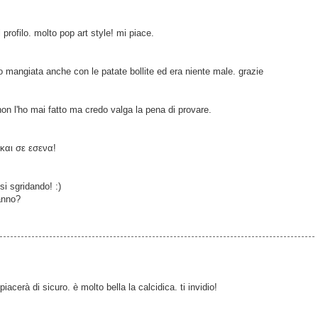
profilo. molto pop art style! mi piace.
 mangiata anche con le patate bollite ed era niente male. grazie
n l'ho mai fatto ma credo valga la pena di provare.
και σε εσενα!
i sgridando! :)
'anno?
piacerà di sicuro. è molto bella la calcidica. ti invidio!