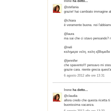
Irene
ha detto...
@stefania
grazie! hai cambiato immagine al 
@chiara
è veramente buona. noi l'abbiamo
@laura
ma sai che ci stavo pensando? no
@neli
καλημερα νελη, καλη εβδομαδα 
@jennifer
che spavento!!! pensavo mi stess
grazie cara. niente grecia quest
6 agosto 2012 alle ore 13:31
Irene
ha detto...
@claudia
allora credo che questa ricetta ti 
buonissima vacanza.
6 agosto 2012 alle ore 13:33