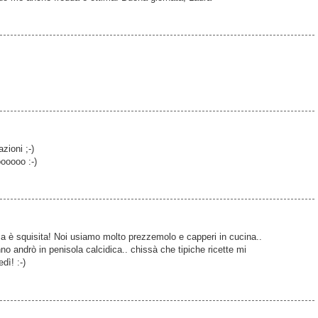
zioni ;-)
oooooo :-)
 è squisita! Noi usiamo molto prezzemolo e capperi in cucina..
no andrò in penisola calcidica.. chissà che tipiche ricette mi
dì! :-)