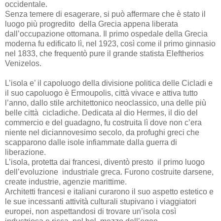
occidentale.
Senza temere di esagerare, si può affermare che è stato il
luogo più progredito
della Grecia appena liberata
dall’occupazione ottomana. Il primo ospedale della Grecia
moderna fu edificato lì, nel 1923, così come il primo ginnasio
nel 1833, che frequentò pure il grande statista Eleftherios
Venizelos.
L’isola e’ il capoluogo della divisione politica delle Cicladi e
il suo capoluogo è Ermoupolis, città vivace e attiva tutto
l’anno, dallo stile architettonico neoclassico, una delle più
belle città
cicladiche. Dedicata al dio Hermes, il dio del
commercio e del guadagno, fu costruita lì dove non c’era
niente nel diciannovesimo secolo, da profughi greci che
scapparono dalle isole infiammate dalla guerra di
liberazione.
L’isola, protetta dai francesi, diventò presto
il primo luogo
dell’evoluzione
industriale greca. Furono costruite darsene,
create industrie, agenzie marittime.
Architetti francesi e italiani curarono il suo aspetto estetico e
le sue incessanti attività culturali stupivano i viaggiatori
europei, non aspettandosi di trovare un’isola così