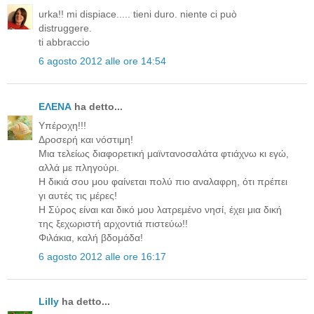
urka!! mi dispiace..... tieni duro. niente ci può
distruggere.
ti abbraccio
6 agosto 2012 alle ore 14:54
ΕΛΕΝΑ
ha detto...
Υπέροχη!!!
Δροσερή και νόστιμη!
Μια τελείως διαφορετική μαϊντανοσαλάτα φτιάχνω κι εγώ,
αλλά με πληγούρι.
Η δικιά σου μου φαίνεται πολύ πιο αναλαφρη, ότι πρέπει
γι αυτές τις μέρες!
Η Σύρος είναι και δικό μου λατρεμένο νησί, έχει μια δική
της ξεχωριστή αρχοντιά πιστεύω!!
Φιλάκια, καλή βδομάδα!
6 agosto 2012 alle ore 16:17
Lilly
ha detto...