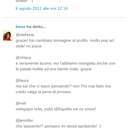
lunedì! :-)
6 agosto 2012 alle ore 12:14
Irene
ha detto...
@stefania
grazie! hai cambiato immagine al profilo. molto pop art
style! mi piace.
@chiara
è veramente buona. noi l'abbiamo mangiata anche con
le patate bollite ed era niente male. grazie
@laura
ma sai che ci stavo pensando? non l'ho mai fatto ma
credo valga la pena di provare.
@neli
καλημερα νελη, καλη εβδομαδα και σε εσενα!
@jennifer
che spavento!!! pensavo mi stessi sgridando! :)