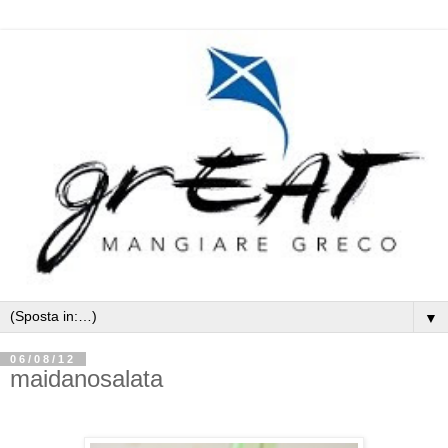
▼
06/08/12
maidanosalata