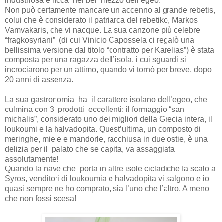
industriosa e ricca
nel bel
mezzo dell’egeo.
Non può certamente mancare un accenno al grande rebetis,
colui che è considerato il patriarca del rebetiko, Markos
Vamvakaris, che vi nacque. La sua canzone più celebre
“fragkosyriani”, (di cui Vinicio Capossela ci regalò una
bellissima versione dal titolo “contratto per Karelias”) è stata
composta per una ragazza dell’isola, i
cui sguardi si
incrociarono per un attimo, quando vi tornò per breve, dopo
20 anni di assenza.
La sua gastronomia
ha
il carattere isolano dell’egeo, che
culmina con 3
prodotti
eccellenti: il formaggio “san
michalis”, considerato uno dei migliori della Grecia intera, il
loukoumi e la halvadopita. Quest’ultima, un composto di
meringhe, miele e mandorle, racchiusa in due ostie, è una
delizia per il
palato che se capita, va assaggiata
assolutamente!
Quando la nave che porta in altre isole cicladiche fa scalo a
Syros, venditori di loukoumia e halvadopita vi salgono e io
quasi sempre ne ho comprato, sia l’uno che l’altro. A meno
che non fossi scesa!