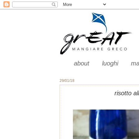
about
luoghi
ma
29/01/18
risotto a