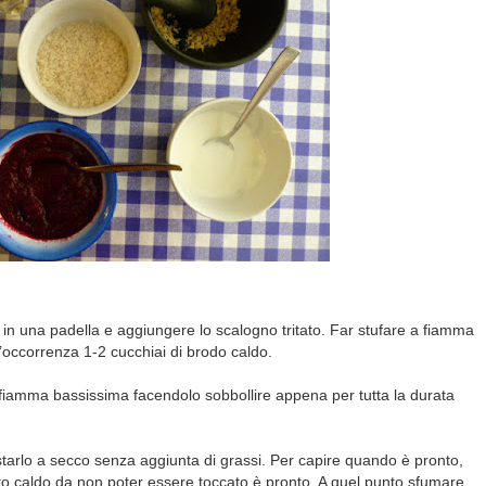
 in una padella e aggiungere lo scalogno tritato. Far stufare a fiamma
’occorrenza 1-2 cucchiai di brodo caldo.
 a fiamma bassissima facendolo sobbollire appena per tutta la durata
ostarlo a secco senza aggiunta di grassi. Per capire quando è pronto,
to caldo da non poter essere toccato è pronto. A quel punto sfumare