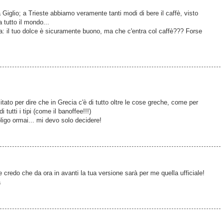
Giglio; a Trieste abbiamo veramente tanti modi di bere il caffè, visto
a tutto il mondo...
a: il tuo dolce è sicuramente buono, ma che c'entra col caffè??? Forse
 citato per dire che in Grecia c'è di tutto oltre le cose greche, come per
di tutti i tipi (come il banoffee!!!)
bligo ormai... mi devo solo decidere!
credo che da ora in avanti la tua versione sarà per me quella ufficiale!
a