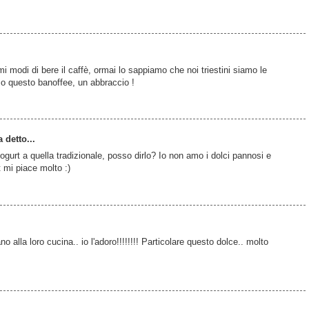
imi modi di bere il caffè, ormai lo sappiamo che noi triestini siamo le
so questo banoffee, un abbraccio !
 detto...
ogurt a quella tradizionale, posso dirlo? Io non amo i dolci pannosi e
rt mi piace molto :)
alla loro cucina.. io l'adoro!!!!!!!! Particolare questo dolce.. molto