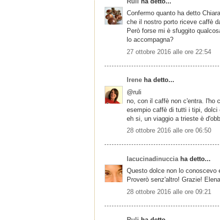
Ruli
ha detto...
Confermo quanto ha detto Chiara 
che il nostro porto riceve caffè d
Però forse mi è sfuggito qualcos
lo accompagna?
27 ottobre 2016 alle ore 22:54
Irene
ha detto...
@ruli
no, con il caffè non c'entra. l'ho
esempio caffè di tutti i tipi, dolci 
eh si, un viaggio a trieste è d'ob
28 ottobre 2016 alle ore 06:50
lacucinadinuccia
ha detto...
Questo dolce non lo conoscevo e 
Proverò senz'altro! Grazie! Elen
28 ottobre 2016 alle ore 09:21
Ruli
ha detto...