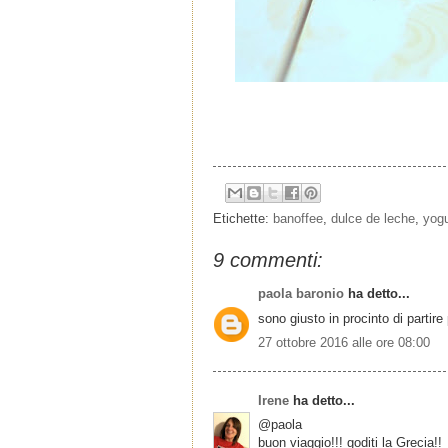
Etichette:
banoffee
,
dulce de leche
,
yogu
9 commenti:
paola baronio
ha detto...
sono giusto in procinto di partire 
27 ottobre 2016 alle ore 08:00
Irene
ha detto...
@paola
buon viaggio!!! goditi la Grecia!!