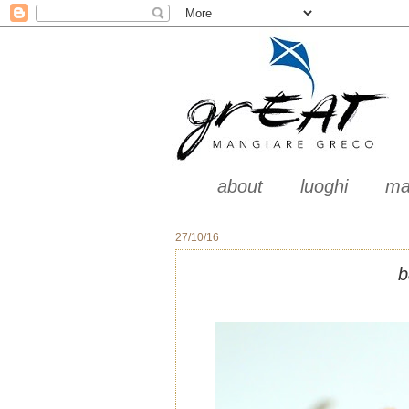
about
luoghi
ma
27/10/16
b