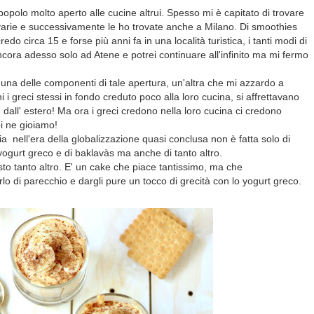
popolo molto aperto alle cucine altrui. Spesso mi è capitato di trovare
 varie e successivamente le ho trovate anche a Milano. Di smoothies
edo circa 15 e forse più anni fa in una località turistica, i tanti modi di
ancora adesso solo ad Atene e potrei continuare all'infinito ma mi fermo
na delle componenti di tale apertura, un'altra che mi azzardo a
i greci stessi in fondo creduto poco alla loro cucina, si affrettavano
 dall' estero! Ma ora i greci credono nella loro cucina ci credono
i ne gioiamo!
a nell'era della globalizzazione quasi conclusa non è fatta solo di
i yogurt greco e di baklavàs ma anche di tanto altro.
esto tanto altro. E' un cake che piace tantissimo, ma che
lo di parecchio e dargli pure un tocco di grecità con lo yogurt greco.