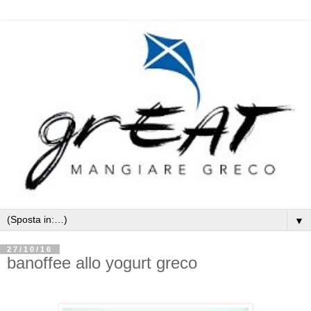
▼
27/10/16
banoffee allo yogurt greco