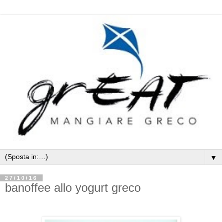
▼
27/10/16
banoffee allo yogurt greco