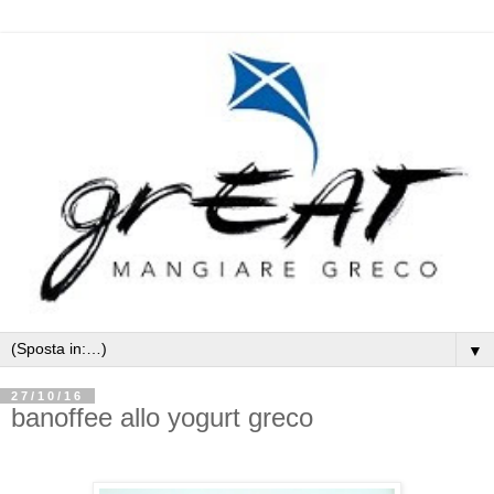
▼
27/10/16
banoffee allo yogurt greco