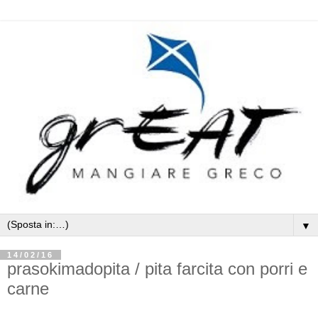
▼
14/02/16
prasokimadopita / pita farcita con porri e
carne