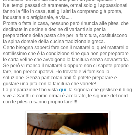
Nei tempi passati chiaramente, ormai solo gli appassionati
fanno la fillo in casa, tutti gli altri la comprano già pronta,
industriale o artigianale, e via.....
Pronta o fatta in casa, nessuno però rinuncia alle pites, che
declinate in decine e decine di varianti sia per la
preparazione della pasta che per la farcitura, costituiscono
la spina dorsale della cucina tradizionale greca.
Certo bisogna saperci fare con il mattarello, quel mattarello
sottilissimo che è la condizione sine qua non per preparare
le carta veline che avvolgono la farcitura senza sovrastarla.
Se però vi manca il mattarello oppure non ci sapete proprio
fare, non preoccupatevi. Ho trovato e vi fornisco la
soluzione. Senza particolari abilità potete preparare e
gustare una pita con la farcitura che vorrete!
La preparazione l'ho vista
qui
; la signora che gestisce il blog
vive a Xanthi e come ormai è acclarato, le signore del nord
con le pites ci sanno proprio fare!!!!