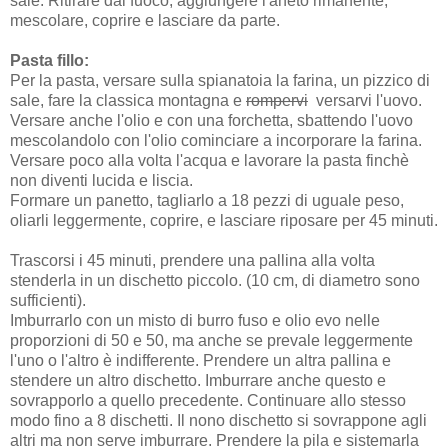
sale. Ritirare dal fuoco, aggiungere l'aneto rimanente,
mescolare, coprire e lasciare da parte.
Pasta fillo:
Per la pasta, versare sulla spianatoia la farina, un pizzico di
sale, fare la classica montagna e
rompervi
versarvi l'uovo.
Versare anche l'olio e con una forchetta, sbattendo l'uovo
mescolandolo con l'olio cominciare a incorporare la farina.
Versare poco alla volta l'acqua e lavorare la pasta finchè
non diventi lucida e liscia.
Formare un panetto, tagliarlo a 18 pezzi di uguale peso,
oliarli leggermente, coprire, e lasciare riposare per 45 minuti.
Trascorsi i 45 minuti, prendere una pallina alla volta
stenderla in un dischetto piccolo. (10 cm, di diametro sono
sufficienti).
Imburrarlo con un misto di burro fuso e olio evo nelle
proporzioni di 50 e 50, ma anche se prevale leggermente
l'uno o l'altro è indifferente. Prendere un altra pallina e
stendere un altro dischetto. Imburrare anche questo e
sovrapporlo a quello precedente. Continuare allo stesso
modo fino a 8 dischetti. Il nono dischetto si sovrappone agli
altri ma non serve imburrare. Prendere la pila e sistemarla