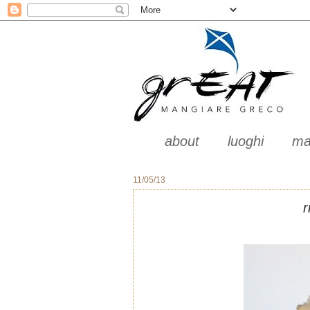
about
luoghi
ma
11/05/13
r