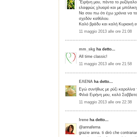
΅Ειρήνη μου, πάντα το ρυζόγαλο
ελαφρώς χλυαρό και με μπόλικη
Να σου πω ότι έχω χρόνια να το
σχεδόν καθόλου.
Καλό βράδυ και καλή Κυριακή ε
11 maggio 2013 alle ore 21:08
mm_skg
ha detto...
All time classic!
11 maggio 2013 alle ore 21:58
ΕΛΕΝΑ
ha detto...
Εγώ συνήθως με ρύζι καρολίνα τ
Φιλιά Ειρήνη μου, καλό Σαββατ
11 maggio 2013 alle ore 22:38
Irene
ha detto...
@annaferna
grazie anna. ti dirò che contrari