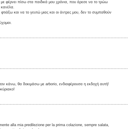
 με φέρνει πίσω στα παιδικά μου χρόνια, που άρεσε να το τρώω
 κανέλα.
 φτιάξω και να το γευτώ μιας και οι άντρες μου, δεν το συμπαθούν
ύχομαι.
ον κάνω, θα δοκιμάσω με arborio, ενδιαφέρουσα η εκδοχή αυτή!
οκύριακο!
amente alla mia predilezione per la prima colazione, sempre salata,