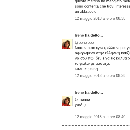
questa mattina ho mangiato metà 
sono contenta che trovi interess
un abbraccio
12 maggio 2013 alle ore 08:38
Irene
ha detto...
@penelope
λοιπον ουτε εγω τρελλαινομαι γι
αφιερωμενο στην ελληνικη κουζιν
να σου πω, δεν ειχα τις καλυτε
το φιαξω με μαστιχα.
καλη κυριακη
12 maggio 2013 alle ore 08:39
Irene
ha detto...
@marina
yes! :)
12 maggio 2013 alle ore 08:40