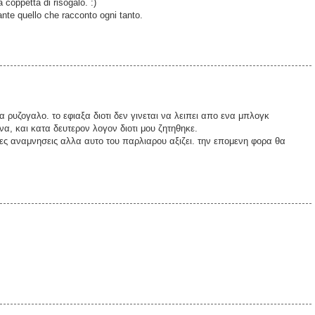
coppetta di risogalo. :)
ante quello che racconto ogni tanto.
α ρυζογαλο. το εφιαξα διοτι δεν γινεται να λειπει απο ενα μπλογκ
α, και κατα δευτερον λογον διοτι μου ζητηθηκε.
ρες αναμνησεις αλλα αυτο του παρλιαρου αξιζει. την επομενη φορα θα