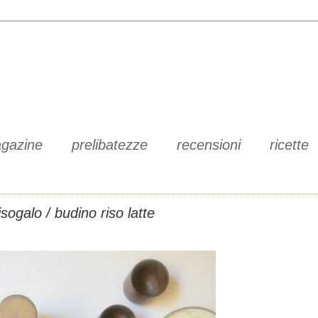
gazine
prelibatezze
recensioni
ricette
isogalo / budino riso latte