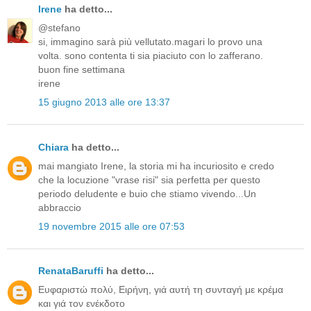
Irene
ha detto...
@stefano
si, immagino sarà più vellutato.magari lo provo una
volta. sono contenta ti sia piaciuto con lo zafferano.
buon fine settimana
irene
15 giugno 2013 alle ore 13:37
Chiara
ha detto...
mai mangiato Irene, la storia mi ha incuriosito e credo
che la locuzione "vrase risi" sia perfetta per questo
periodo deludente e buio che stiamo vivendo...Un
abbraccio
19 novembre 2015 alle ore 07:53
RenataBaruffi
ha detto...
Ευφαριστώ πολύ, Ειρήνη, γιά αυτή τη συνταγή με κρέμα
και γιά τον ενέκδοτο