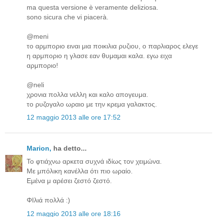
ma questa versione è veramente deliziosa.
sono sicura che vi piacerà.
@meni
το αρμποριο ειναι μια ποικιλια ρυζιου, ο παρλιαρος ελεγε
η αρμποριο η γλασε εαν θυμαμαι καλα. εγω ειχα
αρμποριο!
@neli
χρονια πολλα νελλη και καλο απογευμα.
το ρυζογαλο ωραιο με την κρεμα γαλακτος.
12 maggio 2013 alle ore 17:52
Μarion,
ha detto...
Το φτιάχνω αρκετα συχνά ιδίως τον χειμώνα.
Με μπόλικη κανέλλα ότι πιο ωραίο.
Εμένα μ αρέσει ζεστό ζεστό.
ΦΙλιά πολλά :)
12 maggio 2013 alle ore 18:16