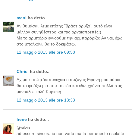
meni
ha detto...
Αν θυμάσαι, λέμε επίσης "βράσε όρυζα", αυτό είναι
μάλλον συνηθέστερο και πιο αρχαιοπρεπές:)
Με το αρμπόριο εννοούμε την αρμπαρόριζα; Αν ναι, έχω
στο μπαλκόνι, θα το δοκιμάσω.
12 maggio 2013 alle ore 09:58
Chrisi
ha detto...
Aχ μου το ζητάει συνέχεια ο συζυγος Ειρηνη μου,αύριο
θα το φτιάξω μια που το είδα και εδώ,χρόνια πολλά στις
μανούλες,καλή Κυριακη.
12 maggio 2013 alle ore 13:33
Irene
ha detto...
@silvia
ad essere sincera io non vado matta per questo risolatte