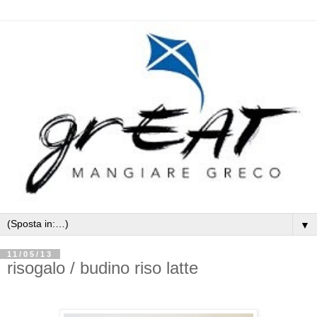
▼
11/05/13
risogalo / budino riso latte