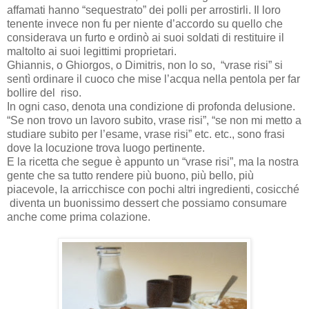
affamati hanno “sequestrato” dei polli per arrostirli. Il loro
tenente invece non fu per niente d’accordo su quello che
considerava un furto e ordinò ai suoi soldati di restituire il
maltolto ai suoi legittimi proprietari.
Ghiannis, o Ghiorgos, o Dimitris, non lo so, “vrase risi” si
sentì ordinare il cuoco che mise l’acqua nella pentola per far
bollire del riso.
In ogni caso, denota una condizione di profonda delusione.
“Se non trovo un lavoro subito, vrase risi”, “se non mi metto a
studiare subito per l’esame, vrase risi” etc. etc., sono frasi
dove la locuzione trova luogo pertinente.
E la ricetta che segue è appunto un “vrase risi”, ma la nostra
gente che sa tutto rendere più buono, più bello, più
piacevole, la arricchisce con pochi altri ingredienti, cosicché
diventa un buonissimo dessert che possiamo consumare
anche come prima colazione.