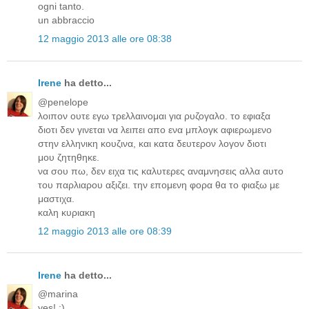
ogni tanto.
un abbraccio
12 maggio 2013 alle ore 08:38
Irene
ha detto...
@penelope
λοιπον ουτε εγω τρελλαινομαι για ρυζογαλο. το εφιαξα
διοτι δεν γινεται να λειπει απο ενα μπλογκ αφιερωμενο
στην ελληνικη κουζινα, και κατα δευτερον λογον διοτι
μου ζητηθηκε.
να σου πω, δεν ειχα τις καλυτερες αναμνησεις αλλα αυτο
του παρλιαρου αξιζει. την επομενη φορα θα το φιαξω με
μαστιχα.
καλη κυριακη
12 maggio 2013 alle ore 08:39
Irene
ha detto...
@marina
yes! :)