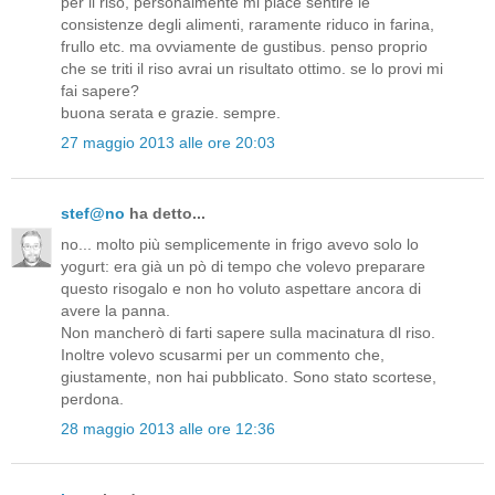
per il riso, personalmente mi piace sentire le
consistenze degli alimenti, raramente riduco in farina,
frullo etc. ma ovviamente de gustibus. penso proprio
che se triti il riso avrai un risultato ottimo. se lo provi mi
fai sapere?
buona serata e grazie. sempre.
27 maggio 2013 alle ore 20:03
stef@no
ha detto...
no... molto più semplicemente in frigo avevo solo lo
yogurt: era già un pò di tempo che volevo preparare
questo risogalo e non ho voluto aspettare ancora di
avere la panna.
Non mancherò di farti sapere sulla macinatura dl riso.
Inoltre volevo scusarmi per un commento che,
giustamente, non hai pubblicato. Sono stato scortese,
perdona.
28 maggio 2013 alle ore 12:36