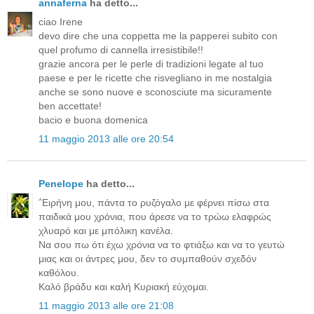
annaferna
ha detto...
ciao Irene
devo dire che una coppetta me la papperei subito con
quel profumo di cannella irresistibile!!
grazie ancora per le perle di tradizioni legate al tuo
paese e per le ricette che risvegliano in me nostalgia
anche se sono nuove e sconosciute ma sicuramente
ben accettate!
bacio e buona domenica
11 maggio 2013 alle ore 20:54
Penelope
ha detto...
΅Ειρήνη μου, πάντα το ρυζόγαλο με φέρνει πίσω στα
παιδικά μου χρόνια, που άρεσε να το τρώω ελαφρώς
χλυαρό και με μπόλικη κανέλα.
Να σου πω ότι έχω χρόνια να το φτιάξω και να το γευτώ
μιας και οι άντρες μου, δεν το συμπαθούν σχεδόν
καθόλου.
Καλό βράδυ και καλή Κυριακή εύχομαι.
11 maggio 2013 alle ore 21:08