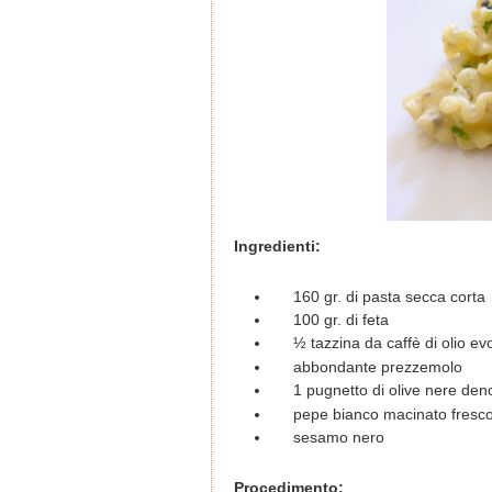
Ingredienti:
160 gr. di pasta secca corta
100 gr. di feta
½ tazzina da caffè di olio ev
abbondante prezzemolo
1 pugnetto di olive nere den
pepe bianco macinato fresc
sesamo nero
Procedimento: