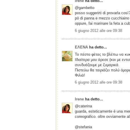
Irene
ha detto...
@gambetto
posso suggerirti di provarla cos
pò di panna e mezzo cucchiaino d
oppure, fai marinare la feta a cube
6 giugno 2012 alle ore 09:38
ΕΛΕΝΑ
ha detto...
Το πέστο φέτας το βλέπω να κυκ
Ιδιαίτερα μου άρεσε (και με εν
συνδυάζουμε με ζυμαρικά.
Πιστεύω θα ταιριάζει πολύ όμορ
Φιλιά!
6 giugno 2012 alle ore 09:38
Irene
ha detto...
@caterina
guarda, esteticamente è una mera
coreografico. oltre ovviamente all
@stefania