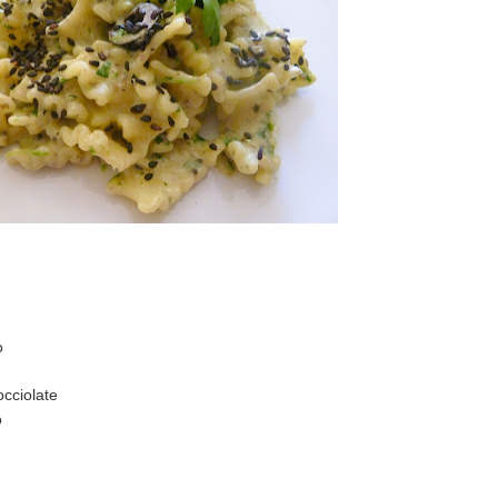
o
occiolate
o