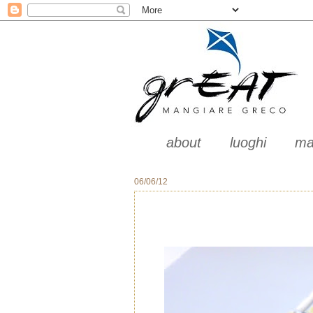
about
luoghi
ma
06/06/12