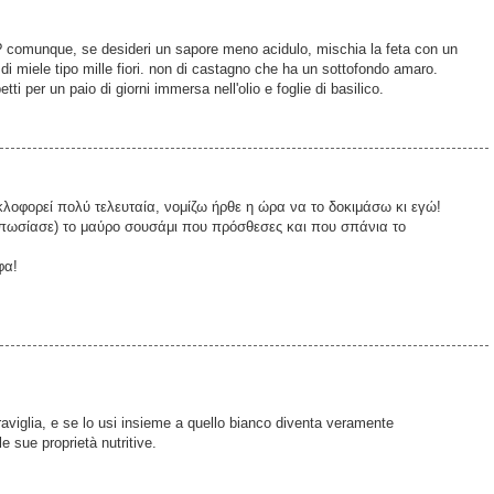
ì? comunque, se desideri un sapore meno acidulo, mischia la feta con un
i miele tipo mille fiori. non di castagno che ha un sottofondo amaro.
tti per un paio di giorni immersa nell'olio e foglie di basilico.
λοφορεί πολύ τελευταία, νομίζω ήρθε η ώρα να το δοκιμάσω κι εγώ!
τυπωσίασε) το μαύρο σουσάμι που πρόσθεσες και που σπάνια το
φα!
viglia, e se lo usi insieme a quello bianco diventa veramente
e sue proprietà nutritive.