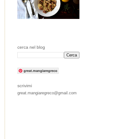
cerca nel blog
great.mangiaregreco
scrivimi
great.mangiaregreco@gmail.com