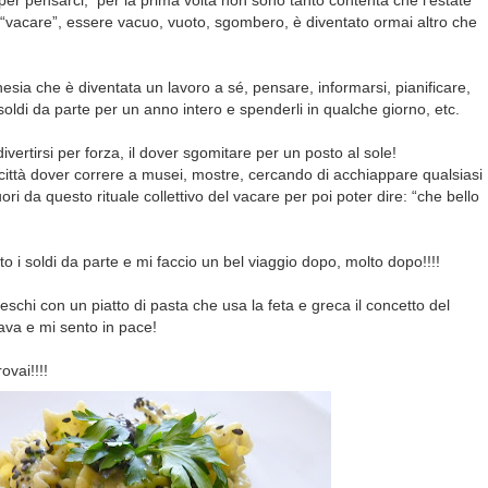
per pensarci,
per la prima volta non sono tanto contenta che l’estate
“vacare”, essere vacuo, vuoto, sgombero, è diventato ormai altro che
esia che è diventata un lavoro a sé, pensare, informarsi, pianificare,
soldi da parte per un anno intero e spenderli in qualche giorno, etc.
ivertirsi per forza, il dover sgomitare per un posto al sole!
 città dover correre a musei, mostre, cercando di acchiappare qualsiasi
ori da questo rituale collettivo del vacare per poi poter dire: “che bello
tto i soldi da parte e mi faccio un bel viaggio dopo, molto dopo!!!!
reschi con un piatto di pasta che usa la feta e greca il concetto del
fava e mi sento in pace!
rovai!!!!