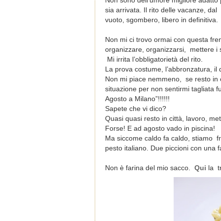
Non sono dell’umore migliore adatto 
sia arrivata. Il rito delle vacanze, dal
vuoto, sgombero, libero in definitiva.
Non mi ci trovo ormai con questa fren
organizzare, organizzarsi,
mettere i 
Mi irrita l’obbligatorietà del rito.
La prova costume, l’abbronzatura, il d
Non mi piace nemmeno,
se resto in
situazione per non sentirmi tagliata fu
Agosto a Milano”!!!!!!
Sapete che vi dico?
Quasi quasi resto in città, lavoro, me
Forse! E ad agosto vado in piscina!
Ma siccome caldo fa caldo, stiamo
f
pesto italiano. Due piccioni con una 
Non è farina del mio sacco.
Qui
la
t