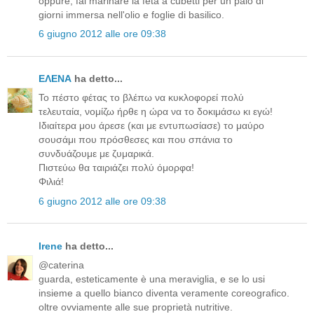
oppure, fai marinare la feta a cubetti per un paio di
giorni immersa nell'olio e foglie di basilico.
6 giugno 2012 alle ore 09:38
ΕΛΕΝΑ
ha detto...
Το πέστο φέτας το βλέπω να κυκλοφορεί πολύ
τελευταία, νομίζω ήρθε η ώρα να το δοκιμάσω κι εγώ!
Ιδιαίτερα μου άρεσε (και με εντυπωσίασε) το μαύρο
σουσάμι που πρόσθεσες και που σπάνια το
συνδυάζουμε με ζυμαρικά.
Πιστεύω θα ταιριάζει πολύ όμορφα!
Φιλιά!
6 giugno 2012 alle ore 09:38
Irene
ha detto...
@caterina
guarda, esteticamente è una meraviglia, e se lo usi
insieme a quello bianco diventa veramente coreografico.
oltre ovviamente alle sue proprietà nutritive.