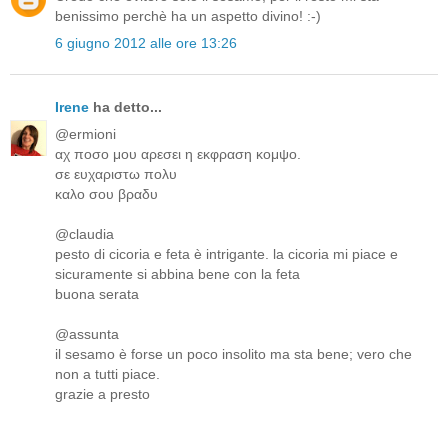
benissimo perchè ha un aspetto divino! :-)
6 giugno 2012 alle ore 13:26
Irene
ha detto...
@ermioni
αχ ποσο μου αρεσει η εκφραση κομψο.
σε ευχαριστω πολυ
καλο σου βραδυ
@claudia
pesto di cicoria e feta è intrigante. la cicoria mi piace e
sicuramente si abbina bene con la feta
buona serata
@assunta
il sesamo è forse un poco insolito ma sta bene; vero che
non a tutti piace.
grazie a presto