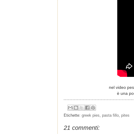
nel video pes
è una po
Etichette:
greek pies
,
pasta fillo
,
pites
21 commenti: