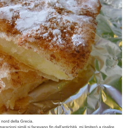
 nord della Grecia.
azioni simili si facevano fin dall'antichità, mi limiterò a risalire