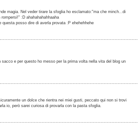
ande magia. Nel veder tirare la sfoglia ho esclamato:"ma che minch...di
on rompersi!" :D ahahahahahhaaha
che questa posso dire di averla provata :P ehehehhehe
sacco e per questo ho messo per la prima volta nella vita del blog un
 sicuramente un dolce che rientra nei miei gusti, peccato qui non si trovi
arla io, però sarei curiosa di provarla con la pasta sfoglia.