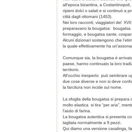
all’epoca bizantina, a Costantinopoli,
ripieni dolci o salati e si continuò a
città dagli ottomani (1453).
Nei loro racconti, viaggiatori del
XVII
preparavano la bougatsa: bougatsa kig
formaggio, e bougatsa sante, cospars
Alcuni dizionari sostengono che l’etim
la quale effettivamente ha un'assona
Comunque sia, la bougatsa è arrivata 
paese, hanno continuato la loro tradizi
territorio.
All’occhio inesperto può sembrare ug
due cose diverse e non si deve confo
la farcitura non incide sul nome.
La sfoglia della bougatsa si prepara
molto elastica si tira “per aria”, mentr
l'aiuto di farina.
La bougatsa autentica si presenta co
tagliata normalmente a 9 pezzi.
Qui diamo una versione casalinga, fac