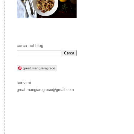
cerca nel blog
great.mangiaregreco
scrivimi
great.mangiaregreco@gmail.com