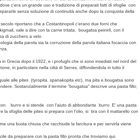
 dove c’era un grande uso e tradizione di preparati fatti di sfoglie con
 prepararle senza soluzione di continuità anche dopo la conquista della
 secolo riportano che a Costantinopoli c’erano due forni che
mali, vale a dire con la carne tritata, bougatsa peinirli, con il
a di zucchero a velo.
ologia della parola sia la corruzione della parola italiana focaccia con
nza.
in Grecia dopo il 1922, e i profughi che si sono insediati nel nord del
one, in particolare nella città di Serres, diffondendola in tutto il
uale alle pites
(tyropita, spanakopita etc), ma pita e bougatsa sono
ndere. Sostanzialmente il termine "bougatsa" descrive una pasta fillo;
 con burro e si stende con l'aiuto di abbondante burro. E' una pasta
e la sfoglia delle pites si prepara con l'olio, si tira con il mattarello con
me una busta chiusa che racchiude la farcitura e per servirla viene
ile da preparare con la pasta fillo pronta che troviamo qui.