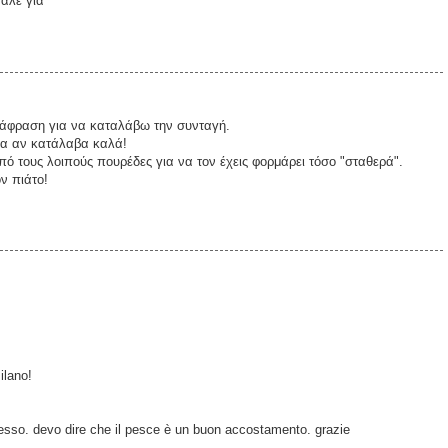
αλε για
τάφραση για να καταλάβω την συνταγή.
ια αν κατάλαβα καλά!
πό τους λοιπούς πουρέδες για να τον έχεις φορμάρει τόσο "σταθερά".
ν πιάτο!
ilano!
esso. devo dire che il pesce è un buon accostamento. grazie