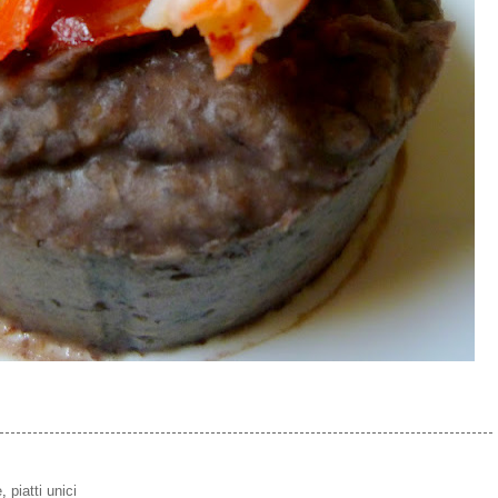
e
,
piatti unici