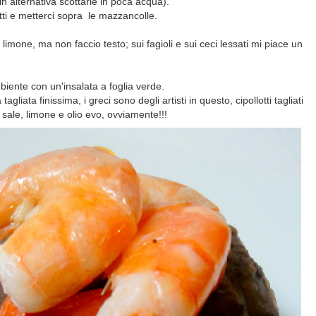
 alternativa scottarle in poca acqua).
atti e metterci sopra le mazzancolle.
imone, ma non faccio testo; sui fagioli e sui ceci lessati mi piace un
iente con un'insalata a foglia verde.
liata finissima, i greci sono degli artisti in questo, cipollotti tagliati
on sale, limone e olio evo, ovviamente!!!