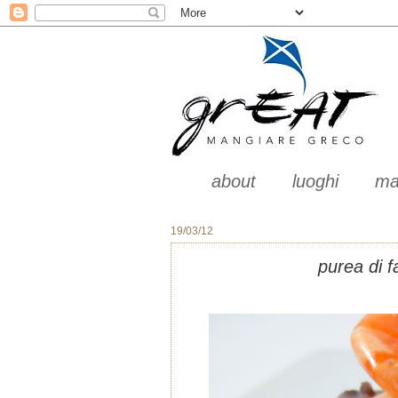
about
luoghi
ma
19/03/12
purea di f