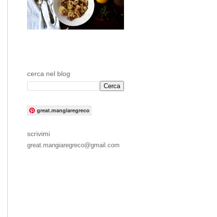
cerca nel blog
great.mangiaregreco
scrivimi
great.mangiaregreco@gmail.com