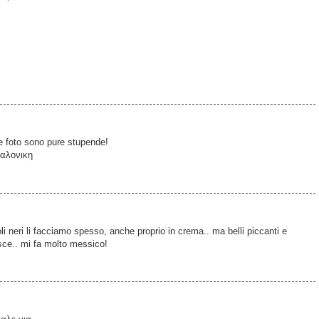
e foto sono pure stupende!
σαλονικη
oli neri li facciamo spesso, anche proprio in crema.. ma belli piccanti e
esce.. mi fa molto messico!