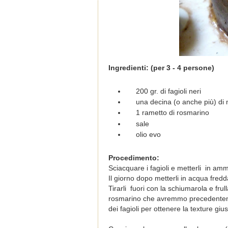
Ingredienti: (per 3 - 4 persone)
200 gr. di fagioli neri
una decina (o anche più) di
1 rametto di rosmarino
sale
olio evo
Procedimento:
Sciacquare i fagioli e metterli in am
Il giorno dopo metterli in acqua fredda
Tirarli fuori con la schiumarola e fru
rosmarino che avremmo precedentemen
dei fagioli per ottenere la texture gius