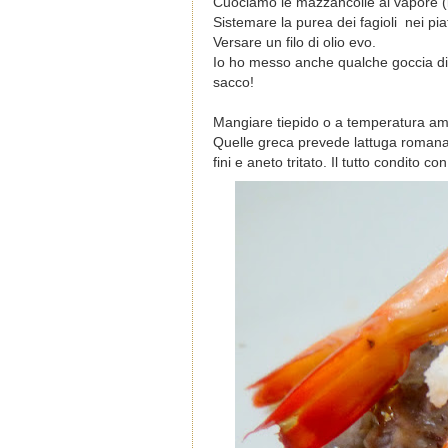
Cuociamo le mazzancolle al vapore (in
Sistemare la purea dei fagioli nei pi
Versare un filo di olio evo.
Io ho messo anche qualche goccia di l
sacco!
Mangiare tiepido o a temperatura amb
Quelle greca prevede lattuga romana tag
fini e aneto tritato. Il tutto condito c