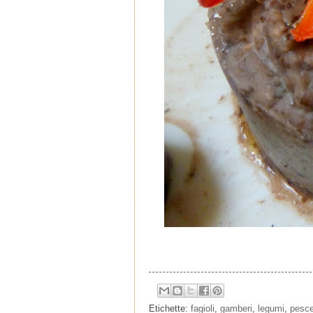
Etichette:
fagioli
,
gamberi
,
legumi
,
pesc