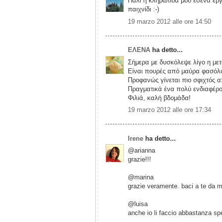
Πάλι η κληρωτίδα μου εσένα έβγ
παιχνίδι :-)
19 marzo 2012 alle ore 14:50
ΕΛΕΝΑ
ha detto...
Σήμερα με δυσκόλεψε λίγο η με
Είναι πουρές από μαύρα φασόλ
Προφανώς γίνεται πιο σφιχτός α
Πραγματικά ένα πολύ ενδιαφέρο
Φιλιά, καλή βδομάδα!
19 marzo 2012 alle ore 17:34
Irene
ha detto...
@arianna
grazie!!!
@marina
grazie veramente. baci a te da m
@luisa
anche io li faccio abbastanza sp