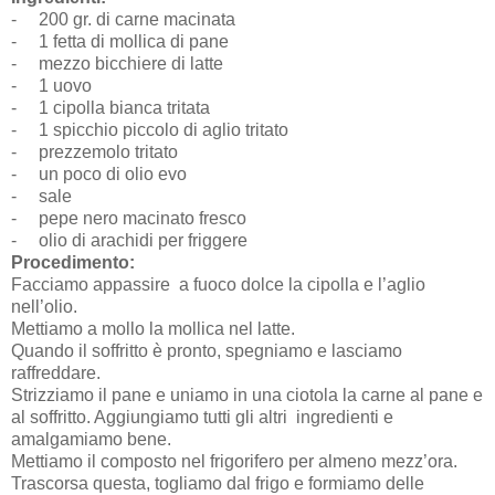
-
200 gr. di carne macinata
-
1 fetta di mollica di pane
-
mezzo bicchiere di latte
-
1 uovo
-
1 cipolla bianca tritata
-
1 spicchio piccolo di aglio tritato
-
prezzemolo tritato
-
un poco di olio evo
-
sale
-
pepe nero macinato fresco
-
olio di arachidi per friggere
Procedimento:
Facciamo appassire a fuoco dolce la cipolla e l’aglio
nell’olio.
Mettiamo a mollo la mollica nel latte.
Quando il soffritto è pronto, spegniamo e lasciamo
raffreddare.
Strizziamo il pane e uniamo in una ciotola la carne al pane e
al soffritto. Aggiungiamo tutti gli altri
ingredienti e
amalgamiamo bene.
Mettiamo il composto nel frigorifero per almeno mezz’ora.
Trascorsa questa, togliamo dal frigo e formiamo delle