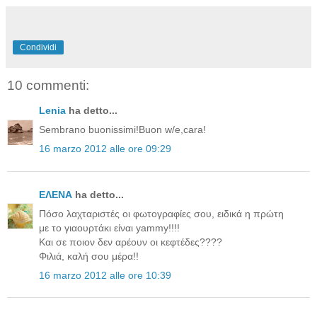
Condividi
10 commenti:
Lenia
ha detto...
Sembrano buonissimi!Buon w/e,cara!
16 marzo 2012 alle ore 09:29
ΕΛΕΝΑ
ha detto...
Πόσο λαχταριστές οι φωτογραφίες σου, ειδικά η πρώτη
με το γιαουρτάκι είναι yammy!!!!
Και σε ποιον δεν αρέουν οι κεφτέδες????
Φιλιά, καλή σου μέρα!!
16 marzo 2012 alle ore 10:39