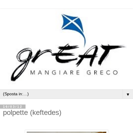
▼
16/03/12
polpette (keftedes)