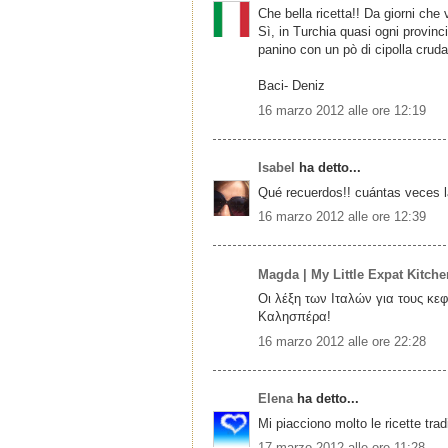
Che bella ricetta!! Da giorni ch
Sì, in Turchia quasi ogni provinc
panino con un pò di cipolla cruda
Baci- Deniz
16 marzo 2012 alle ore 12:19
Isabel
ha detto...
Qué recuerdos!! cuántas veces l
16 marzo 2012 alle ore 12:39
Magda | My Little Expat Kitche
Οι λέξη των Ιταλών για τους κεφ
Καλησπέρα!
16 marzo 2012 alle ore 22:28
Elena
ha detto...
Mi piacciono molto le ricette trad
17 marzo 2012 alle ore 11:28