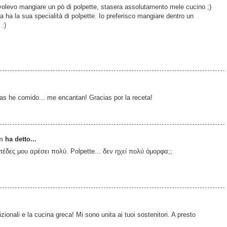
e volevo mangiare un pò di polpette, stasera assolutamento mele cucino ;)
ia ha la sua specialità di polpette. Io preferisco mangiare dentro un
 :)
as he comido... me encantan! Gracias por la receta!
n
ha detto...
τέδες μου αρέσει πολύ. Polpette... δεν ηχεί πολύ όμορφα;;
izionali e la cucina greca! Mi sono unita ai tuoi sostenitori. A presto