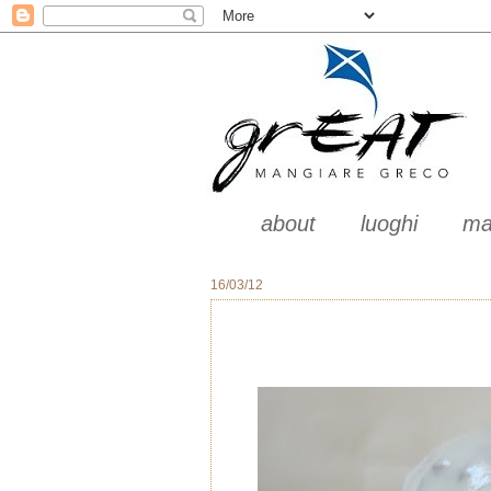
about
luoghi
ma
16/03/12