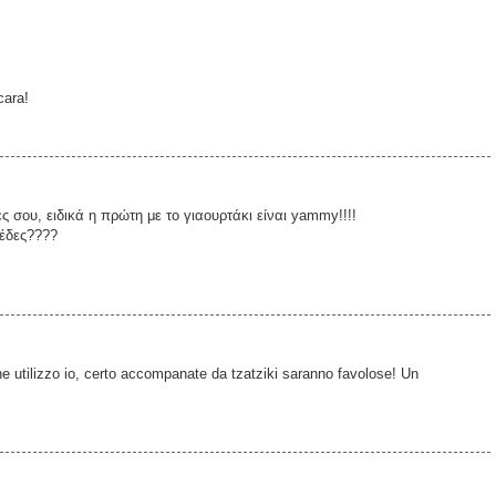
cara!
 σου, ειδικά η πρώτη με το γιαουρτάκι είναι yammy!!!!
τέδες????
e utilizzo io, certo accompanate da tzatziki saranno favolose! Un