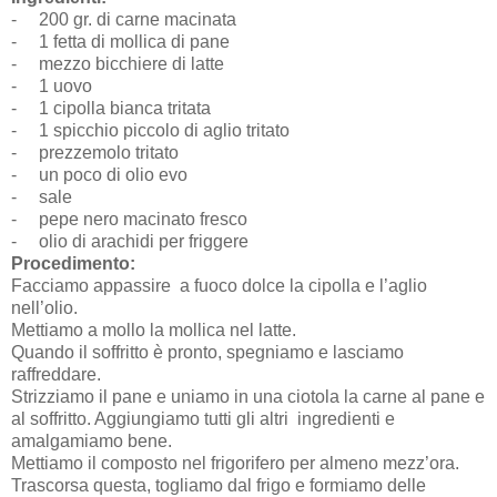
-
200 gr. di carne macinata
-
1 fetta di mollica di pane
-
mezzo bicchiere di latte
-
1 uovo
-
1 cipolla bianca tritata
-
1 spicchio piccolo di aglio tritato
-
prezzemolo tritato
-
un poco di olio evo
-
sale
-
pepe nero macinato fresco
-
olio di arachidi per friggere
Procedimento:
Facciamo appassire a fuoco dolce la cipolla e l’aglio
nell’olio.
Mettiamo a mollo la mollica nel latte.
Quando il soffritto è pronto, spegniamo e lasciamo
raffreddare.
Strizziamo il pane e uniamo in una ciotola la carne al pane e
al soffritto. Aggiungiamo tutti gli altri
ingredienti e
amalgamiamo bene.
Mettiamo il composto nel frigorifero per almeno mezz’ora.
Trascorsa questa, togliamo dal frigo e formiamo delle