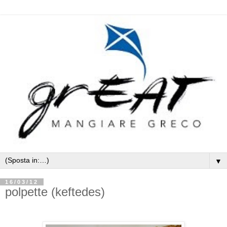
▼
16/03/12
polpette (keftedes)