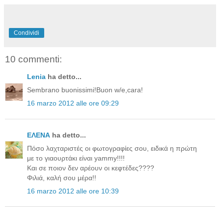
Condividi
10 commenti:
Lenia
ha detto...
Sembrano buonissimi!Buon w/e,cara!
16 marzo 2012 alle ore 09:29
ΕΛΕΝΑ
ha detto...
Πόσο λαχταριστές οι φωτογραφίες σου, ειδικά η πρώτη
με το γιαουρτάκι είναι yammy!!!!
Και σε ποιον δεν αρέουν οι κεφτέδες????
Φιλιά, καλή σου μέρα!!
16 marzo 2012 alle ore 10:39