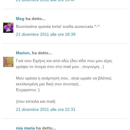
Meg
ha detto...
Buonissima questa torta! scelta azzeccata ^-^
21 dicembre 2011 alle ore 18:39
Μarion,
ha detto...
Γειά σου Ειρήνη και από εδώ (δεν είδα που μου είχες
γράψει το όνομα σου στο mail μου...συγνώμη...)
Μου αρέσει η ανάρτησή σου.. είναι ωραίο να βλέπεις
εκτελεσμένη μια δική σου συνταγή..
Ευχαριστω :)
(σου έστειλα και mail)
21 dicembre 2011 alle ore 22:31
mia maria
ha detto...