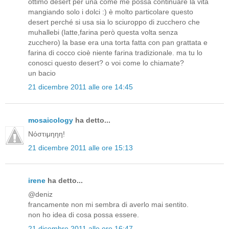
ottimo desert per una come me possa continuare la vita
mangiando solo i dolci :) è molto particolare questo
desert perché si usa sia lo sciuroppo di zucchero che
muhallebi (latte,farina però questa volta senza
zucchero) la base era una torta fatta con pan grattata e
farina di cocco cioè niente farina tradizionale. ma tu lo
conosci questo desert? o voi come lo chiamate?
un bacio
21 dicembre 2011 alle ore 14:45
mosaicology
ha detto...
Νόστιμηηη!
21 dicembre 2011 alle ore 15:13
irene
ha detto...
@deniz
francamente non mi sembra di averlo mai sentito.
non ho idea di cosa possa essere.
21 dicembre 2011 alle ore 16:47