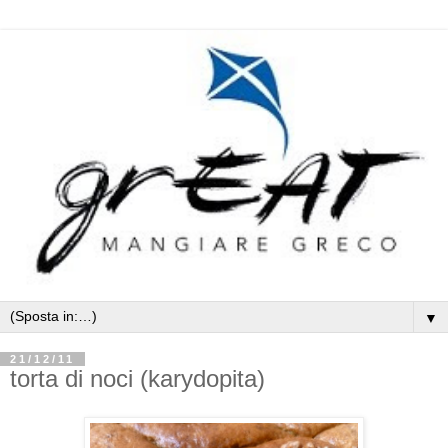
▼
21/12/11
torta di noci (karydopita)