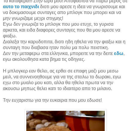
Τα καταφερα!!! Στην ωρα μου! Αποφασισα να παρω μερος σε
αυτο το παιχνιδι
διοτι μου αρεσε η ιδεα να γνωρισουμε και
να δοκιμασουμε συνταγες απο μπλογκ που μπορει και να
μην γνωριζαμε μεχρι στιγμης!
Εγω δεν γνωριζα το μπλογκ που μου ετυχε, το γυρισα
αρκετα, και ειδα διαφορες συνταγες πoυ θα μου αρεσε να
φιαξω.
Διαλεξα την καρυδοπιτα, διοτι ηδη ηθελα να την φιαξω και η
συνταγη που διαβασα ηταν πολυ μα πολυ πειστικη.
Δεν την μεταφερω στα ελληνικα, μπορειτε να την δειτε
εδω
,
εγω ακολουθησα κατα βημα τις οδηγιες.
Η μπλογκερ εαν θελει, ας ερθει σε επαφη μαζι μου μεσω
μειλ, να συννενοηθουμε για να της στειλω το δωρακι, εγω
εχω στο μυαλο μου κατι, αλλα θα ηθελα πρωτα να την
ακουσω μηπως θελει κατι το ιδιαιτερο απο το μιλανο.
Την ευχαριστω για την ευκαιρια που μου εδωσε!