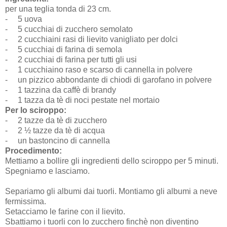
per una teglia tonda di 23 cm.
-
5 uova
-
5 cucchiai di zucchero semolato
-
2 cucchiaini rasi di lievito vanigliato per dolci
-
5 cucchiai di farina di semola
-
2 cucchiai di farina per tutti gli usi
-
1 cucchiaino raso e scarso di cannella in polvere
-
un pizzico abbondante di chiodi di garofano in polvere
-
1 tazzina da caffè di brandy
-
1 tazza da tè di noci pestate nel mortaio
Per lo sciroppo:
-
2 tazze da tè di zucchero
-
2 ½ tazze da tè di acqua
-
un bastoncino di cannella
Procedimento:
Mettiamo a bollire gli ingredienti dello sciroppo per 5 minuti.
Spegniamo e lasciamo.
Separiamo gli albumi dai tuorli. Montiamo gli albumi a neve
fermissima.
Setacciamo le farine con il lievito.
Sbattiamo i tuorli con lo zucchero finchè non diventino