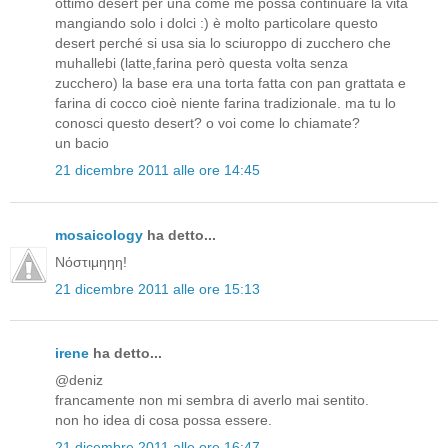
ottimo desert per una come me possa continuare la vita
mangiando solo i dolci :) è molto particolare questo
desert perché si usa sia lo sciuroppo di zucchero che
muhallebi (latte,farina però questa volta senza
zucchero) la base era una torta fatta con pan grattata e
farina di cocco cioè niente farina tradizionale. ma tu lo
conosci questo desert? o voi come lo chiamate?
un bacio
21 dicembre 2011 alle ore 14:45
mosaicology
ha detto...
Νόστιμηηη!
21 dicembre 2011 alle ore 15:13
irene
ha detto...
@deniz
francamente non mi sembra di averlo mai sentito.
non ho idea di cosa possa essere.
21 dicembre 2011 alle ore 16:47