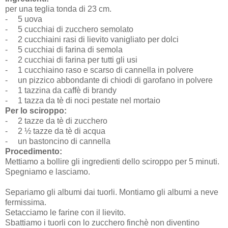
per una teglia tonda di 23 cm.
-
5 uova
-
5 cucchiai di zucchero semolato
-
2 cucchiaini rasi di lievito vanigliato per dolci
-
5 cucchiai di farina di semola
-
2 cucchiai di farina per tutti gli usi
-
1 cucchiaino raso e scarso di cannella in polvere
-
un pizzico abbondante di chiodi di garofano in polvere
-
1 tazzina da caffè di brandy
-
1 tazza da tè di noci pestate nel mortaio
Per lo sciroppo:
-
2 tazze da tè di zucchero
-
2 ½ tazze da tè di acqua
-
un bastoncino di cannella
Procedimento:
Mettiamo a bollire gli ingredienti dello sciroppo per 5 minuti.
Spegniamo e lasciamo.
Separiamo gli albumi dai tuorli. Montiamo gli albumi a neve
fermissima.
Setacciamo le farine con il lievito.
Sbattiamo i tuorli con lo zucchero finchè non diventino