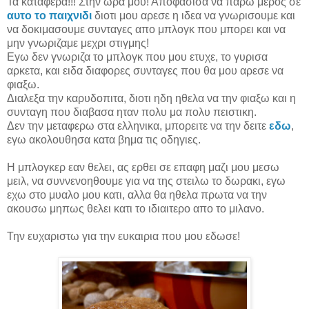
Τα καταφερα!!! Στην ωρα μου! Αποφασισα να παρω μερος σε
αυτο το παιχνιδι
διοτι μου αρεσε η ιδεα να γνωρισουμε και
να δοκιμασουμε συνταγες απο μπλογκ που μπορει και να
μην γνωριζαμε μεχρι στιγμης!
Εγω δεν γνωριζα το μπλογκ που μου ετυχε, το γυρισα
αρκετα, και ειδα διαφορες συνταγες πoυ θα μου αρεσε να
φιαξω.
Διαλεξα την καρυδοπιτα, διοτι ηδη ηθελα να την φιαξω και η
συνταγη που διαβασα ηταν πολυ μα πολυ πειστικη.
Δεν την μεταφερω στα ελληνικα, μπορειτε να την δειτε
εδω
,
εγω ακολουθησα κατα βημα τις οδηγιες.
Η μπλογκερ εαν θελει, ας ερθει σε επαφη μαζι μου μεσω
μειλ, να συννενοηθουμε για να της στειλω το δωρακι, εγω
εχω στο μυαλο μου κατι, αλλα θα ηθελα πρωτα να την
ακουσω μηπως θελει κατι το ιδιαιτερο απο το μιλανο.
Την ευχαριστω για την ευκαιρια που μου εδωσε!