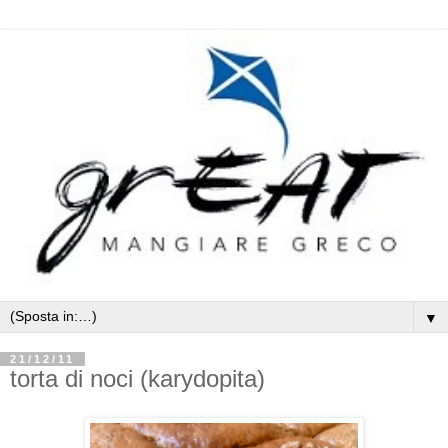
▼
21/12/11
torta di noci (karydopita)