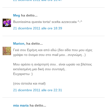
Meg
ha detto...
Buonissima questa torta! scelta azzeccata ^-^
21 dicembre 2011 alle ore 18:39
Μarion,
ha detto...
Γειά σου Ειρήνη και από εδώ (δεν είδα που μου είχες
γράψει το όνομα σου στο mail μου...συγνώμη...)
Μου αρέσει η ανάρτησή σου.. είναι ωραίο να βλέπεις
εκτελεσμένη μια δική σου συνταγή..
Ευχαριστω :)
(σου έστειλα και mail)
21 dicembre 2011 alle ore 22:31
mia maria
ha detto...