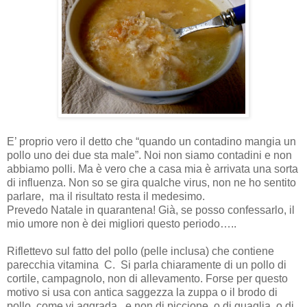
E’ proprio vero il detto che “quando un contadino mangia un
pollo uno dei due sta male”. Noi non siamo contadini e non
abbiamo polli. Ma è vero che a casa mia è arrivata una sorta
di influenza. Non so se gira qualche virus, non ne ho sentito
parlare,
ma il risultato resta il medesimo.
Prevedo Natale in quarantena! Già, se posso confessarlo, il
mio umore non è dei migliori questo periodo…..
Riflettevo sul fatto del pollo (pelle inclusa) che contiene
parecchia vitamina
C.
Si parla chiaramente di un pollo di
cortile, campagnolo, non di allevamento. Forse per questo
motivo si usa con antica saggezza la zuppa o il brodo di
pollo, come vi aggrada,
e non di piccione, o di quaglia, o di