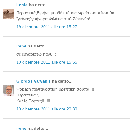
Lenia
ha detto...
Περαστικά,Ειρήνη μου!Με τέτοια ωραία σουπίτσα θα
"γιάνεις"γρήγορα!Φιλάκια από Ζάκυνθο!
19 dicembre 2011 alle ore 15:27
irene
ha detto...
σε ευχαριστω πολυ. :)
19 dicembre 2011 alle ore 15:55
Giorgos Varvakis
ha detto...
Φοβερή πεντανόστιμη θρεπτική σούπα!!!!
Περαστικά :)
Καλές Γιορτές!!!!!!!
19 dicembre 2011 alle ore 20:39
irene
ha detto...