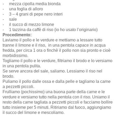
-
mezza cipolla media bionda
-
una foglia di alloro
-
3 – 4 grani di pepe nero interi
-
sale
-
il succo di mezzo limone
-
1 tazzina da caffè di riso (io ho usato l’originario)
Procedimento:
Laviamo il pollo e le verdure e mettiamo a lessare tutto
tranne il limone e il riso,
in una pentola capace in acqua
fredda, per circa 1 ora o finchè il pollo non sia pronto e cioè
morbidissimo.
Togliamo il pollo e le verdure, filtriamo il brodo e lo versiamo
in una pentola pulita.
Se serve ancora del sale, saliamo. Lessiamo il riso nel
brodo.
Puliamo il pollo dalle ossa e dalla pelle e tagliamo la carne
a pezzetti piccoli.
Frulliamo (pochissimo) una buona parte della carne e le
verdure e versiamo tutto nella pentola con il riso. Uniamo il
resto della carne tagliata a pezzetti piccoli e facciamo bollire
tutto insieme per 5 minuti. Ritiriamo dal fuoco, aggiungiamo
il succo del limone e mescoliamo.