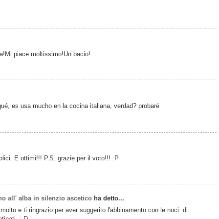
a!Mi piace moltissimo!Un bacio!
ué, es usa mucho en la cocina italiana, verdad? probaré
ci. E ottimi!!! P.S. grazie per il voto!!! :P
ino all' alba in silenzio ascetico
ha detto...
molto e ti ringrazio per aver suggerito l'abbinamento con le noci: di
tinati. :-D