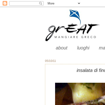
about
luoghi
ma
05/10/11
insalata di fi