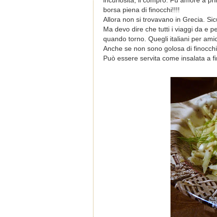
incuriosita, li comprò. Fu amore a p
borsa piena di finocchi!!!!
Allora non si trovavano in Grecia. S
Ma devo dire che tutti i viaggi da e p
quando torno. Quegli italiani per ami
Anche se non sono golosa di finocchi
Può essere servita come insalata a f