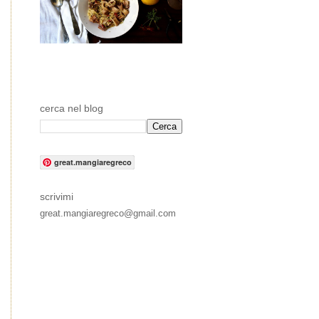
cerca nel blog
great.mangiaregreco
scrivimi
great.mangiaregreco@gmail.com