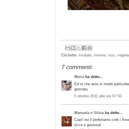
Etichette:
insalate
,
inverno
,
noci
,
vegeta
7 commenti:
Meris
ha detto...
Ed io che amo in modo particolar
giornata
5 ottobre 2011 alle ore 07:50
Manuela e Silvia
ha detto...
Ciao! noi li preferiamo cotti i f
ricca e gustosa!