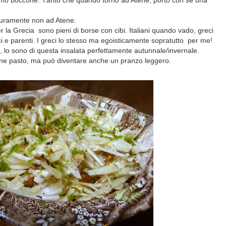
rimo boccone. T
anto che quando tornò ad Atene, portò con sè una
icuramente non ad Atene.
er la Grecia sono pieni di borse con cibi. Italiani quando vado, greci
ci e parenti. I greci lo stesso ma egoisticamente sopratutto per me!
, lo sono di questa insalata perfettamente autunnale/invernale.
ine pasto, ma può diventare anche un pranzo leggero.