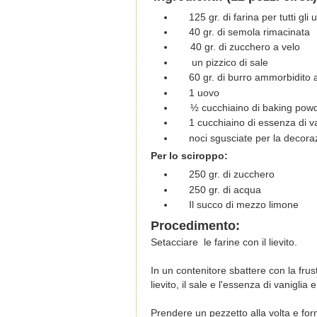
125 gr. di farina per tutti gli
40 gr. di semola rimacinata
40 gr. di zucchero a velo
un pizzico di sale
60 gr. di burro ammorbidito
1 uovo
½ cucchiaino di baking pow
1 cucchiaino di essenza di va
noci sgusciate per la decora
Per lo sciroppo:
250 gr. di zucchero
250 gr. di acqua
Il succo di mezzo limone
Procedimento:
Setacciare le farine con il lievito.
In un contenitore sbattere con la frus
lievito, il sale e l'essenza di vanigl
Prendere un pezzetto alla volta e for