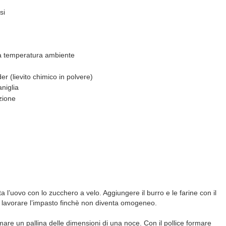
 usi
 a temperatura ambiente
der (lievito chimico in polvere)
niglia
zione
ta l’uovo con lo zucchero a velo. Aggiungere il burro e le farine con il
ia e lavorare l’impasto finchè non diventa omogeneo.
mare un pallina delle dimensioni di una noce. Con il pollice formare