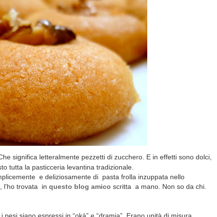
Che significa letteralmente pezzetti di zucchero. E in effetti sono dolci,
o tutta la pasticceria levantina tradizionale.
semplicemente e deliziosamente di pasta frolla inzuppata nello
 l'ho trovata in
questo blog amico
scritta
a mano. Non so da chi.
i pesi siano espressi in “okà” e “dramia”. Erano unità di misura