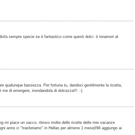
ddisfa sempre specie se è fantastico come questi dolci. ti innamori al
fare qualunque bassezza. Per fortuna tu, dandoci gentilmente la ricetta,
di me di emergere, inondandola di dolcezza!!! :-)
.
blog mi piace un sacco, ritrovo molte delle ricette delle mie vacanze
gni anno ci "trasferiamo" in Hellas per almeno 1 mese)!Mi aggiungo ai