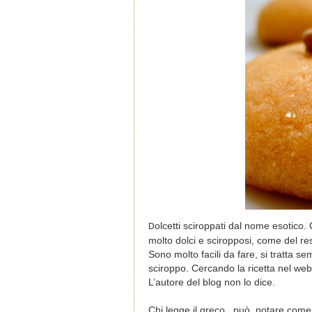
olcetti sciroppati dal nome esotico. 
D
molto dolci e sciropposi, come del rest
Sono molto facili da fare, si tratta 
sciroppo.
Cercando la ricetta nel web,
L’autore del blog non lo dice.
Chi legge il greco,
può
notare come 