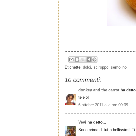
Etichette:
dolci
,
sciroppo
,
semolino
10 commenti:
donkey and the carrot
ha detto.
teleio!
6 ottobre 2011 alle ore 09:39
Vevi
ha detto...
Sono prima di tutto bellissimi! T