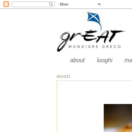
about
luoghi
ma
06/10/11