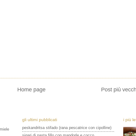
Home page
Post più vecch
gli ultimi pubblicati
i più l
peskandritsa stifado (rana pescatrice con cipolline)
 miele
sigari di pasta fillo con mandorle e cocco