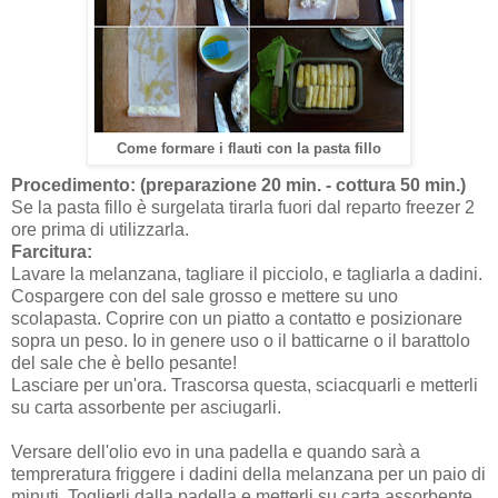
Come formare i flauti con la pasta fillo
Procedimento: (preparazione 20 min. - cottura 50 min.)
Se la pasta fillo è surgelata tirarla fuori dal reparto freezer 2
ore prima di utilizzarla.
Farcitura:
Lavare la melanzana, tagliare il picciolo, e tagliarla a dadini.
Cospargere con del sale grosso e mettere su uno
scolapasta. Coprire con un piatto a contatto e posizionare
sopra un peso. Io in genere uso o il batticarne o il barattolo
del sale che è bello pesante!
Lasciare per un'ora. Trascorsa questa, sciacquarli e metterli
su carta assorbente per asciugarli.
Versare dell'olio evo in una padella e quando sarà a
tempreratura friggere i dadini della melanzana per un paio di
minuti. Toglierli dalla padella e metterli su carta assorbente.