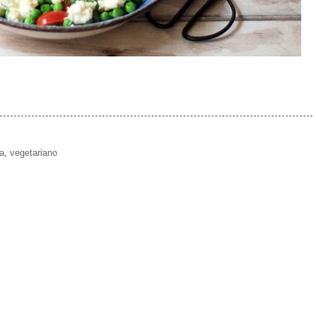
a
,
vegetariano