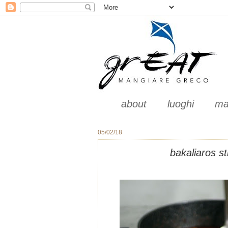
about
luoghi
ma
05/02/18
bakaliaros st