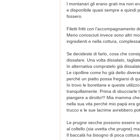
I montanari gli erano grati ma non e
e disponibile quasi sempre e quindi pra
fossero.
Filetti fritti con l’accompagnamento 
Meno conosciuti invece sono altri mod
ingredienti e nella cottura, complessa
Se decideste di farlo, cosa che consig
dissalare. Una volta dissalato, tagliat
In alternativa compratelo già dissalato
Le cipolline come ho già detto divers
perché un piatto possa fregiarsi di q
Io trovo le borettane e queste utilizzo
tranquillamente. Prima di sbucciarle 
piangere a dirotto!!! Mia mamma che a
nella sua vita perché mio papà era go
trucco e le sue lacrime avrebbero potut
Le prugne secche possono essere sost
al coltello (sia uvetta che prugne) m
Il baccalà ha bisogno di poca cottura.