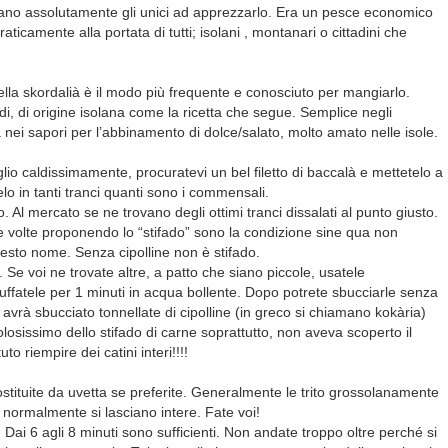
rano assolutamente gli unici ad apprezzarlo. Era un pesce economico
ticamente alla portata di tutti; isolani , montanari o cittadini che
della skordalià è il modo più frequente e conosciuto per mangiarlo.
i, di origine isolana come la ricetta che segue. Semplice negli
 nei sapori per l’abbinamento di dolce/salato, molto amato nelle isole.
lio caldissimamente, procuratevi un bel filetto di baccalà e mettetelo a
elo in tanti tranci quanti sono i commensali.
. Al mercato se ne trovano degli ottimi tranci dissalati al punto giusto.
e volte proponendo lo “stifado” sono la condizione sine qua non
uesto nome. Senza cipolline non è stifado.
. Se voi ne trovate altre, a patto che siano piccole, usatele
tuffatele per 1 minuti in acqua bollente. Dopo potrete sbucciarle senza
vrà sbucciato tonnellate di cipolline (in greco si chiamano kokària)
losissimo dello stifado di carne soprattutto, non aveva scoperto il
o riempire dei catini interi!!!!
ituite da uvetta se preferite. Generalmente le trito grossolanamente
a normalmente si lasciano intere. Fate voi!
 Dai 6 agli 8 minuti sono sufficienti. Non andate troppo oltre perché si