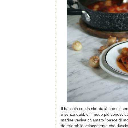
Il baccalà con la skordalià che mi se
è senza dubbio il modo più conosciu
marine veniva chiamato “pesce di mon
deteriorabile velocemente che riusci