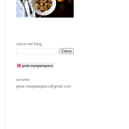
cerca nel blog
great.mangiaregreco
scrivimi
great.mangiaregreco@gmail.com