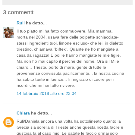
3 commenti:
Ruli
ha detto...
Il tuo piatto mi ha fatto commuovere. Mia mamma,
morta nel 2004, usava fare delle polpette schiacciate-
stessi ingredienti tuoi, limone escluso- che lei, in dialetto
triestino, chiamava "bìftek". Quante ne ho mangiate a
casa da ragazza! E poi le hanno mangiate le mie figlie.
Ma non ho mai capito il perché del nome. Ora sì! Mi è
chiaro... Trieste, porto di mare, gente di tutte le
provenienze convissuta pacificamente... la nostra cucina
ha subito tante influenze...Ti ringrazio di cuore per i
ricordi che mi hai fatto rivivere.
14 febbraio 2018 alle ore 23:04
Chiara
ha detto...
Ruli/Daniela ancora una volta ha sottolineato quanto la
Grecia sia sorella di Trieste,anche questa ricetta facile e
gustosa fa al caso mio. Le patate le faccio ormai solo