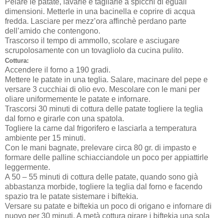
Pelare le patate, lavarle e tagliarle a spicchi di eguali
dimensioni. Metterle in una bacinella e coprire di acqua
fredda. Lasciare per mezz’ora affinchè perdano parte
dell’amido che contengono.
Trascorso il tempo di ammollo, scolare e asciugare
scrupolosamente con un tovagliolo da cucina pulito.
Cottura:
Accendere il forno a 190 gradi.
Mettere le patate in una teglia. Salare, macinare del pepe e
versare 3 cucchiai di olio evo. Mescolare con le mani per
oliare uniformemente le patate e infornare.
Trascorsi 30 minuti di cottura delle patate togliere la teglia
dal forno e girarle con una spatola.
Togliere la carne dal frigorifero e lasciarla a temperatura
ambiente per 15 minuti.
Con le mani bagnate, prelevare circa 80 gr. di impasto e
formare delle palline schiacciandole un poco per appiattirle
leggermente.
A 50 – 55 minuti di cottura delle patate, quando sono già
abbastanza morbide, togliere la teglia dal forno e facendo
spazio tra le patate sistemare i biftekia.
Versare su patate e biftekia un poco di origano e infornare di
nuovo per 30 minuti. A metà cottura girare i biftekia una sola