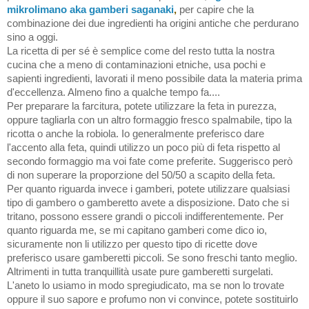
mikrolimano aka gamberi saganaki
,
per capire che la
combinazione dei due ingredienti ha origini antiche che perdurano
sino a oggi.
La ricetta di per sé è semplice come del resto tutta la nostra
cucina che a meno di contaminazioni etniche, usa pochi e
sapienti ingredienti, lavorati il meno possibile data la materia prima
d'eccellenza. Almeno fino a qualche tempo fa....
Per preparare la farcitura, potete utilizzare la feta in purezza,
oppure tagliarla con un altro formaggio fresco spalmabile, tipo la
ricotta o anche la robiola. Io generalmente preferisco dare
l'accento alla feta, quindi utilizzo un poco più di feta rispetto al
secondo formaggio ma voi fate come preferite. Suggerisco però
di non superare la proporzione del 50/50 a scapito della feta.
Per quanto riguarda invece i gamberi, potete utilizzare qualsiasi
tipo di gambero o gamberetto avete a disposizione. Dato che si
tritano, possono essere grandi o piccoli indifferentemente. Per
quanto riguarda me, se mi capitano gamberi come dico io,
sicuramente non li utilizzo per questo tipo di ricette dove
preferisco usare gamberetti piccoli. Se sono freschi tanto meglio.
Altrimenti in tutta tranquillità usate pure gamberetti surgelati.
L'aneto lo usiamo in modo spregiudicato, ma se non lo trovate
oppure il suo sapore e profumo non vi convince, potete sostituirlo