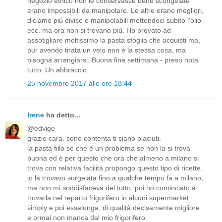
negozio etnico non le conservasse bene scongelate
erano impossibili da manipolare. Le altre erano megliori,
diciamo più divise e manipolabili mettendoci subito l'olio
ecc. ma ora non si trovano più. Ho provato ad
assotigliare moltissimo la pasta sfoglia che acquisti ma,
pur avendo tirata un velo non è la stessa cosa, ma
bisogna arrangiarsi. Buona fine settimana - preso nota
tutto. Un abbraccio.
25 novembre 2017 alle ore 18:44
Irene
ha detto...
@edvige
grazie cara. sono contenta ti siano piaciuti.
la pasta fillo so che è un problema se non la si trova
buona ed è per questo che ora che almeno a milano si
trova con relativa facilità propongo questo tipo di ricette.
io la trovavo surgelata fino a qualche tempo fa a milano,
ma non mi soddisfaceva del tutto. poi ho cominciato a
trovarla nel reparto frigorifero in alcuni supermarket
simply e poi esselunga, di qualità decisamente migliore
e ormai non manca dal mio frigorifero.