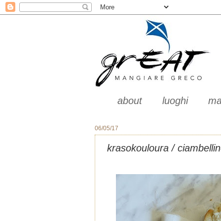
about
luoghi
ma
06/05/17
krasokouloura / ciambelli