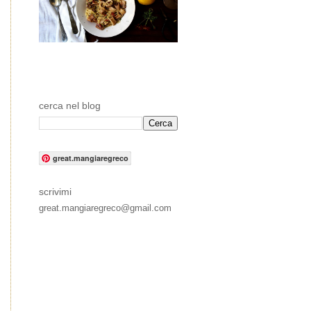
cerca nel blog
great.mangiaregreco
scrivimi
great.mangiaregreco@gmail.com