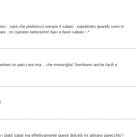
eci.. sarà che preferisco sempre il salato.. soprattutto quando sono in
re.. mi ispirano tantissimo! baci e buon sabato :-*
ntieri un paio cara mia... che meraviglia! Sembrano anche facili e
!
i piatti salati ma effettivamente questi dolcetti mi attirano parecchio !