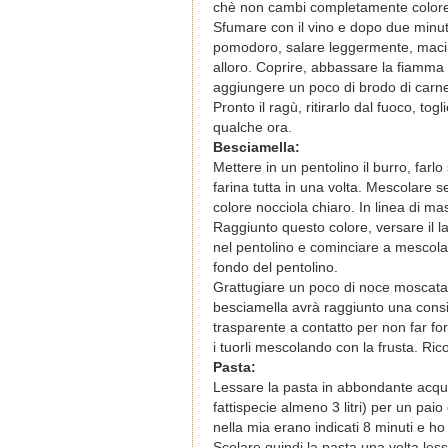
chè non cambi completamente colore e
Sfumare con il vino e dopo due minuti 
pomodoro, salare leggermente, macina
alloro. Coprire, abbassare la fiamma
aggiungere un poco di brodo di carne
Pronto il ragù, ritirarlo dal fuoco, tog
qualche ora.
Besciamella:
Mettere in un pentolino il burro, far
farina tutta in una volta. Mescolare s
colore nocciola chiaro. In linea di ma
Raggiunto questo colore, versare il l
nel pentolino e cominciare a mescolar
fondo del pentolino.
Grattugiare un poco di noce moscata
besciamella avrà raggiunto una consis
trasparente a contatto per non far for
i tuorli mescolando con la frusta. Rico
Pasta:
Lessare la pasta in abbondante acqua 
fattispecie almeno 3 litri) per un pai
nella mia erano indicati 8 minuti e ho 
Scolare quindi la pasta una volta les