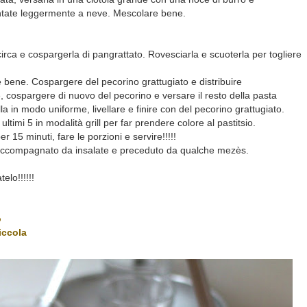
ntate leggermente a neve. Mescolare bene.
circa e cospargerla di pangrattato. Rovesciarla e scuoterla per togliere
re bene. Cospargere del pecorino grattugiato e distribuire
, cospargere di nuovo del pecorino e versare il resto della pasta
 in modo uniforme, livellare e finire con del pecorino grattugiato.
 ultimi 5 in modalità grill per far prendere colore al pastitsio.
r 15 minuti, fare le porzioni e servire!!!!!
accompagnato da insalate e preceduto da qualche mezès.
elo!!!!!!
o
iccola