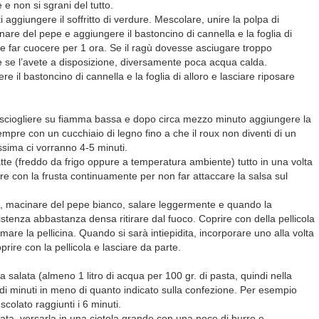
 non si sgrani del tutto.
aggiungere il soffritto di verdure. Mescolare, unire la polpa di
re del pepe e aggiungere il bastoncino di cannella e la foglia di
 e far cuocere per 1 ora. Se il ragù dovesse asciugare troppo
 se l’avete a disposizione, diversamente poca acqua calda.
liere il bastoncino di cannella e la foglia di alloro e lasciare riposare
lo sciogliere su fiamma bassa e dopo circa mezzo minuto aggiungere la
empre con un cucchiaio di legno fino a che il roux non diventi di un
ssima ci vorranno 4-5 minuti.
atte (freddo da frigo oppure a temperatura ambiente) tutto in una volta
e con la frusta continuamente per non far attaccare la salsa sul
, macinare del pepe bianco, salare leggermente e quando la
tenza abbastanza densa ritirare dal fuoco. Coprire con della pellicola
mare la pellicina. Quando si sarà intiepidita, incorporare uno alla volta
prire con la pellicola e lasciare da parte.
salata (almeno 1 litro di acqua per 100 gr. di pasta, quindi nella
o di minuti in meno di quanto indicato sulla confezione. Per esempio
scolato raggiunti i 6 minuti.
sata, versarla in una ciotola grande con una noce di burro e