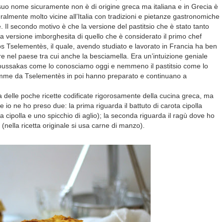
 suo nome sicuramente non è di origine greca ma italiana e in Grecia è
turalmente molto vicine all’Italia con tradizioni e pietanze gastronomiche
. Il secondo motivo è che la versione del pastitsio che è stato tanto
 è la versione imborghesita di quello che è considerato il primo chef
s Tselementès, il quale, avendo studiato e lavorato in Francia ha ben
e nel paese tra cui anche la besciamella. Era un’intuizione geniale
oussakas come lo conosciamo oggi e nemmeno il pastitsio come lo
mme da Tselementès in poi hanno preparato e continuano a
 delle poche ricette codificate rigorosamente della cucina greca, ma
io ne ho preso due: la prima riguarda il battuto di carota cipolla
a cipolla e uno spicchio di aglio); la seconda riguarda il ragù dove ho
(nella ricetta originale si usa carne di manzo).