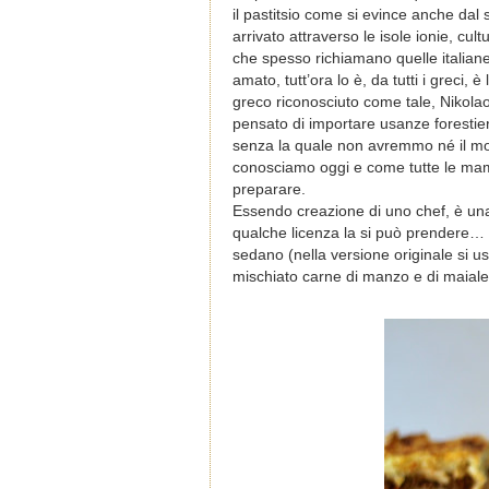
il pastitsio come si evince anche dal
arrivato attraverso le isole ionie, cul
che spesso richiamano quelle italiane
amato, tutt’ora lo è, da tutti i greci,
greco riconosciuto come tale, Nikolao
pensato di importare usanze forestier
senza la quale non avremmo né il m
conosciamo oggi e come tutte le ma
preparare.
Essendo creazione di uno chef, è una
qualche licenza la si può prendere… e 
sedano (nella versione originale si us
mischiato carne di manzo e di maiale 