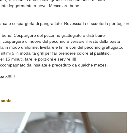
ntate leggermente a neve. Mescolare bene.
circa e cospargerla di pangrattato. Rovesciarla e scuoterla per togliere
re bene. Cospargere del pecorino grattugiato e distribuire
, cospargere di nuovo del pecorino e versare il resto della pasta
 in modo uniforme, livellare e finire con del pecorino grattugiato.
 ultimi 5 in modalità grill per far prendere colore al pastitsio.
r 15 minuti, fare le porzioni e servire!!!!!
accompagnato da insalate e preceduto da qualche mezès.
elo!!!!!!
o
iccola