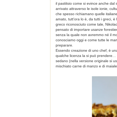
il pastitsio come si evince anche dal
arrivato attraverso le isole ionie, cul
che spesso richiamano quelle italiane
amato, tutt’ora lo è, da tutti i greci,
greco riconosciuto come tale, Nikolao
pensato di importare usanze forestier
senza la quale non avremmo né il m
conosciamo oggi e come tutte le ma
preparare.
Essendo creazione di uno chef, è una
qualche licenza la si può prendere… e 
sedano (nella versione originale si us
mischiato carne di manzo e di maiale 