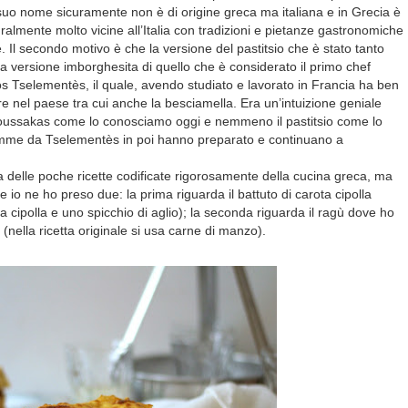
 suo nome sicuramente non è di origine greca ma italiana e in Grecia è
turalmente molto vicine all’Italia con tradizioni e pietanze gastronomiche
. Il secondo motivo è che la versione del pastitsio che è stato tanto
 è la versione imborghesita di quello che è considerato il primo chef
s Tselementès, il quale, avendo studiato e lavorato in Francia ha ben
e nel paese tra cui anche la besciamella. Era un’intuizione geniale
oussakas come lo conosciamo oggi e nemmeno il pastitsio come lo
mme da Tselementès in poi hanno preparato e continuano a
 delle poche ricette codificate rigorosamente della cucina greca, ma
io ne ho preso due: la prima riguarda il battuto di carota cipolla
a cipolla e uno spicchio di aglio); la seconda riguarda il ragù dove ho
(nella ricetta originale si usa carne di manzo).