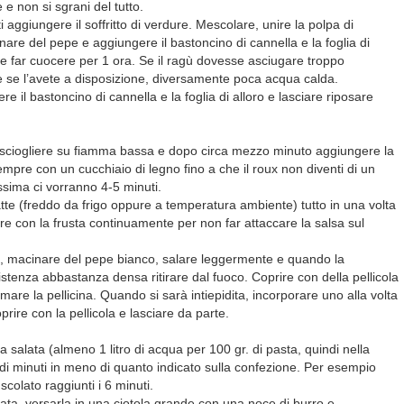
 non si sgrani del tutto.
aggiungere il soffritto di verdure. Mescolare, unire la polpa di
re del pepe e aggiungere il bastoncino di cannella e la foglia di
 e far cuocere per 1 ora. Se il ragù dovesse asciugare troppo
 se l’avete a disposizione, diversamente poca acqua calda.
liere il bastoncino di cannella e la foglia di alloro e lasciare riposare
lo sciogliere su fiamma bassa e dopo circa mezzo minuto aggiungere la
empre con un cucchiaio di legno fino a che il roux non diventi di un
ssima ci vorranno 4-5 minuti.
atte (freddo da frigo oppure a temperatura ambiente) tutto in una volta
e con la frusta continuamente per non far attaccare la salsa sul
, macinare del pepe bianco, salare leggermente e quando la
tenza abbastanza densa ritirare dal fuoco. Coprire con della pellicola
mare la pellicina. Quando si sarà intiepidita, incorporare uno alla volta
prire con la pellicola e lasciare da parte.
salata (almeno 1 litro di acqua per 100 gr. di pasta, quindi nella
o di minuti in meno di quanto indicato sulla confezione. Per esempio
scolato raggiunti i 6 minuti.
sata, versarla in una ciotola grande con una noce di burro e