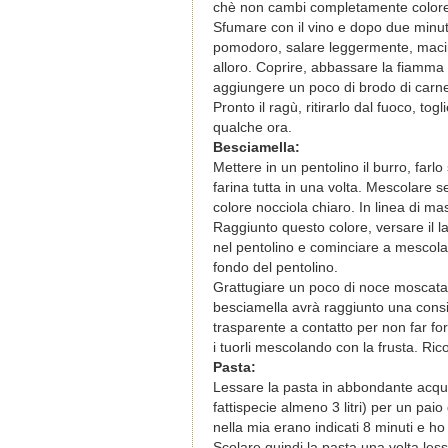
chè non cambi completamente colore e
Sfumare con il vino e dopo due minuti 
pomodoro, salare leggermente, macina
alloro. Coprire, abbassare la fiamma
aggiungere un poco di brodo di carne
Pronto il ragù, ritirarlo dal fuoco, tog
qualche ora.
Besciamella:
Mettere in un pentolino il burro, far
farina tutta in una volta. Mescolare s
colore nocciola chiaro. In linea di ma
Raggiunto questo colore, versare il l
nel pentolino e cominciare a mescolar
fondo del pentolino.
Grattugiare un poco di noce moscata
besciamella avrà raggiunto una consis
trasparente a contatto per non far for
i tuorli mescolando con la frusta. Rico
Pasta:
Lessare la pasta in abbondante acqua 
fattispecie almeno 3 litri) per un pai
nella mia erano indicati 8 minuti e ho 
Scolare quindi la pasta una volta les