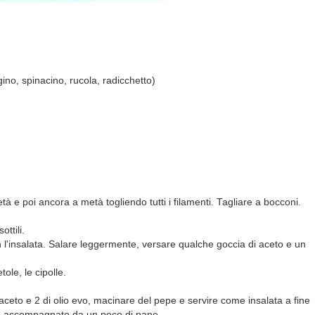
ugino, spinacino, rucola, radicchetto)
età e poi ancora a metà togliendo tutti i filamenti. Tagliare a bocconi.
ottili.
n l'insalata. Salare leggermente, versare qualche goccia di aceto e un
ole, le cipolle.
 aceto e 2 di olio evo, macinare del pepe e servire come insalata a fine
o accompagnato da un poco di pane.