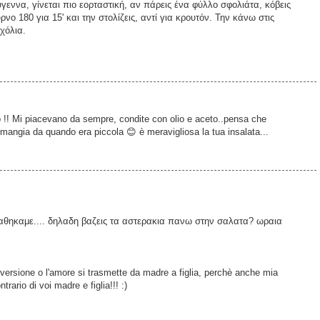
γεννα, γίνεται πιο εορταστική, αν πάρεις ένα φύλλο σφολιάτα, κόβεις
νο 180 για 15' και την στολίζεις, αντί για κρουτόν. Την κάνω στις
χόλια.
ro !! Mi piacevano da sempre, condite con olio e aceto..pensa che
 mangia da quando era piccola 😊 è meravigliosa la tua insalata...
θηκαμε.... δηλαδη βαζεις τα αστερακια πανω στην σαλατα? ωραια
vversione o l'amore si trasmette da madre a figlia, perchè anche mia
rio di voi madre e figlia!!! :)