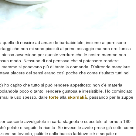
a quella di riuscire ad amare le barbabietole; insieme ai porri sono
ortaggi che non mi sono piaciuti al primo assaggio ma non ero l'unica.
o la stessa avversione per queste verdure che le nostre mamme non
 nessun modo. Nessuno di noi pensava che si potessero rendere
e mamme si ponevano più di tanto la domanda. D'altronde mangiare
ntava piacere dei sensi erano così poche che come risultato tutti noi
o) ho capito che tutto si può rendere appetitoso; non c'è materia
olandola poco o tanto, rendere gustosa e irresistibile. Ho cominciato
rmai le uso spesso, dalle
torte
alla
skordalià
, passando per le zuppe
per cuocerle avvolgetele in carta stagnola e cuocetele al forno a 180 °
hè pelate e seguite la ricetta. Se invece le avete prese già cotte come
fezione sottovuoto, pulitele dalla buccia laddove c'è e seguite e