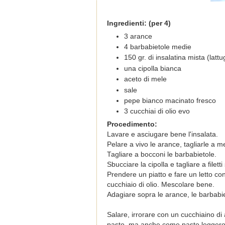
Ingredienti: (per 4)
3
arance
4
barbabietole
medie
150 gr. di insalatina mista (latt
una cipolla bianca
aceto di mele
sale
pepe bianco macinato fresco
3 cucchiai di olio evo
Procedimento:
Lavare e asciugare bene l'insalata.
Pelare a vivo le arance, tagliarle a m
Tagliare a bocconi le barbabietole.
Sbucciare la cipolla e tagliare a filetti s
Prendere un piatto e fare un letto co
cucchiaio di olio. Mescolare bene.
Adagiare sopra le arance, le barbabiet
Salare, irrorare con un cucchiaino di
pasto, ma anche come pasto legger