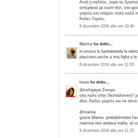
Αυτή η σαλάτα, τώρα τα Χριστού
αστεράκια με κουπ-πατ, στο φούρ
γιορτές και παίρνει πολύ καλά σ
Καλές Γιορτές..
8 dicembre 2016 alle ore 10:40
Marina
ha detto...
Io invece le barbabietole le ado
piacciono,anche a mia figlia e le
8 dicembre 2016 alle ore 11:02
Irene
ha detto...
@καλημερα Σταυρο.
ολα καλα στην Θεσσαλονικη? χα
ιδεα. Καλες γιορτες και σε σενα.
@marina
grazie Marina. probabilmente l'a
mamma non andava matta, al contra
8 dicembre 2016 alle ore 11:37