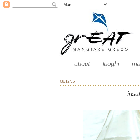
about
luoghi
ma
08/12/16
insa