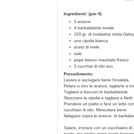
Ingredienti: (per 4)
3
arance
4
barbabietole
medie
150 gr. di insalatina mista (latt
una cipolla bianca
aceto di mele
sale
pepe bianco macinato fresco
3 cucchiai di olio evo
Procedimento:
Lavare e asciugare bene l'insalata.
Pelare a vivo le arance, tagliarle a m
Tagliare a bocconi le barbabietole.
Sbucciare la cipolla e tagliare a filetti s
Prendere un piatto e fare un letto co
cucchiaio di olio. Mescolare bene.
Adagiare sopra le arance, le barbabiet
Salare, irrorare con un cucchiaino di
pasto, ma anche come pasto legger