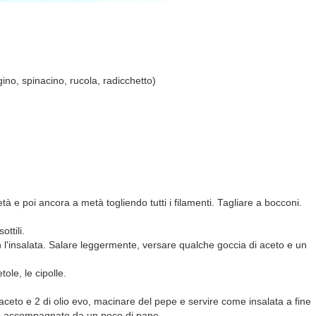
ugino, spinacino, rucola, radicchetto)
età e poi ancora a metà togliendo tutti i filamenti. Tagliare a bocconi.
ottili.
n l'insalata. Salare leggermente, versare qualche goccia di aceto e un
ole, le cipolle.
 aceto e 2 di olio evo, macinare del pepe e servire come insalata a fine
o accompagnato da un poco di pane.