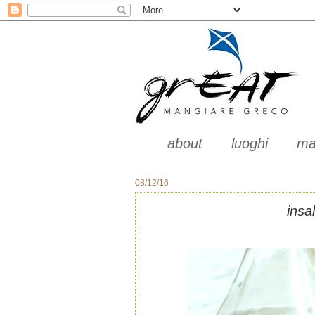
about
luoghi
ma
08/12/16
insa