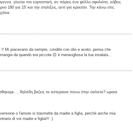
γεννα, γίνεται πιο εορταστική, αν πάρεις ένα φύλλο σφολιάτα, κόβεις
νο 180 για 15' και την στολίζεις, αντί για κρουτόν. Την κάνω στις
χόλια.
ro !! Mi piacevano da sempre, condite con olio e aceto..pensa che
 mangia da quando era piccola 😊 è meravigliosa la tua insalata...
θηκαμε.... δηλαδη βαζεις τα αστερακια πανω στην σαλατα? ωραια
vversione o l'amore si trasmette da madre a figlia, perchè anche mia
rio di voi madre e figlia!!! :)