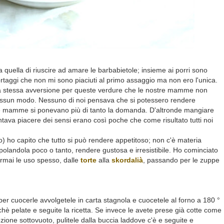
a quella di riuscire ad amare le barbabietole; insieme ai porri sono
ortaggi che non mi sono piaciuti al primo assaggio ma non ero l'unica.
o la stessa avversione per queste verdure che le nostre mamme non
 nessun modo. Nessuno di noi pensava che si potessero rendere
e mamme si ponevano più di tanto la domanda. D'altronde mangiare
ntava piacere dei sensi erano così poche che come risultato tutti noi
o) ho capito che tutto si può rendere appetitoso; non c'è materia
olandola poco o tanto, rendere gustosa e irresistibile. Ho cominciato
rmai le uso spesso, dalle
torte
alla
skordalià
, passando per le zuppe
per cuocerle avvolgetele in carta stagnola e cuocetele al forno a 180 °
hè pelate e seguite la ricetta. Se invece le avete prese già cotte come
fezione sottovuoto, pulitele dalla buccia laddove c'è e seguite e