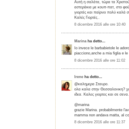
Αυτή η σαλάτα, τώρα τα Χριστού
αστεράκια με κουπ-πατ, στο φούρ
γιορτές και παίρνει πολύ καλά σ
Καλές Γιορτές..
8 dicembre 2016 alle ore 10:40
Marina
ha detto...
Io invece le barbabietole le ado
piacciono,anche a mia figlia e le
8 dicembre 2016 alle ore 11:02
Irene
ha detto...
@καλημερα Σταυρο.
ολα καλα στην Θεσσαλονικη? χα
ιδεα. Καλες γιορτες και σε σενα.
@marina
grazie Marina. probabilmente l'a
mamma non andava matta, al contra
8 dicembre 2016 alle ore 11:37