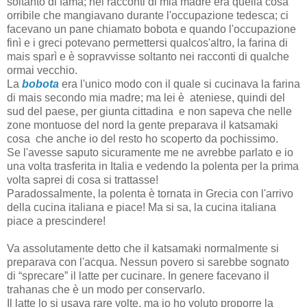
soltanto di fama; nei racconti di mia madre era quella cosa
orribile che mangiavano durante l'occupazione tedesca; ci
facevano un pane chiamato bobota e quando l'occupazione
finì e i greci potevano permettersi qualcos'altro, la farina di
mais sparì e è sopravvisse soltanto nei racconti di qualche
ormai vecchio.
La
bobota
era l'unico modo con il quale si cucinava la farina
di mais secondo mia madre; ma lei è ateniese, quindi del
sud del paese, per giunta cittadina e non sapeva che nelle
zone montuose del nord la gente preparava il katsamaki
cosa che anche io del resto ho scoperto da pochissimo.
Se l'avesse saputo sicuramente me ne avrebbe parlato e io
una volta trasferita in Italia e vedendo la polenta per la prima
volta saprei di cosa si trattasse!
Paradossalmente, la polenta è tornata in Grecia con l'arrivo
della cucina italiana e piace! Ma si sa, la cucina italiana
piace a prescindere!
Va assolutamente detto che il katsamaki normalmente si
preparava con l'acqua. Nessun povero si sarebbe sognato
di “sprecare” il latte per cucinare. In genere facevano il
trahanas che è un modo per conservarlo.
Il latte lo si usava rare volte, ma io ho voluto proporre la