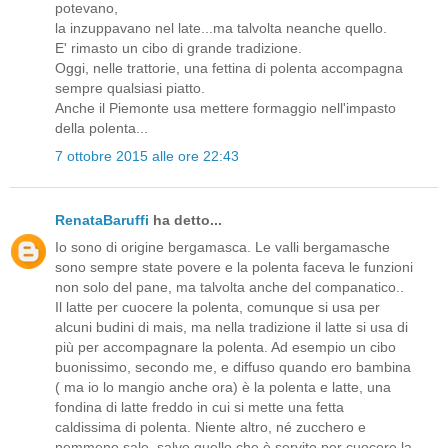
potevano,
la inzuppavano nel late...ma talvolta neanche quello.
E' rimasto un cibo di grande tradizione.
Oggi, nelle trattorie, una fettina di polenta accompagna
sempre qualsiasi piatto.
Anche il Piemonte usa mettere formaggio nell'impasto
della polenta...
7 ottobre 2015 alle ore 22:43
RenataBaruffi
ha detto...
Io sono di origine bergamasca. Le valli bergamasche
sono sempre state povere e la polenta faceva le funzioni
non solo del pane, ma talvolta anche del companatico..
Il latte per cuocere la polenta, comunque si usa per
alcuni budini di mais, ma nella tradizione il latte si usa di
più per accompagnare la polenta. Ad esempio un cibo
buonissimo, secondo me, e diffuso quando ero bambina
( ma io lo mangio anche ora) è la polenta e latte, una
fondina di latte freddo in cui si mette una fetta
caldissima di polenta. Niente altro, né zucchero e
nemmeno sale, salvo quello che è servito per cuocere la