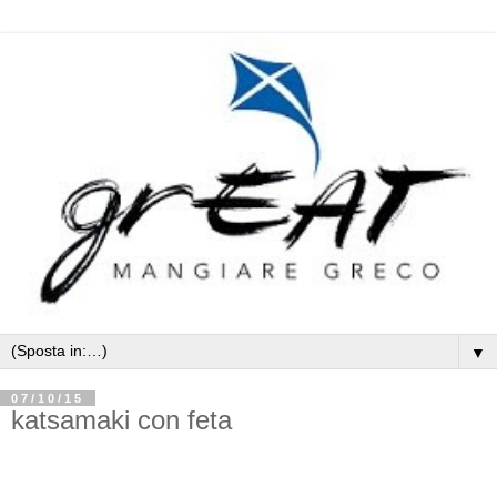
▼
07/10/15
katsamaki con feta