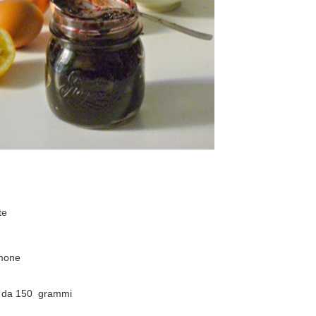
te
imone
to da 150 grammi