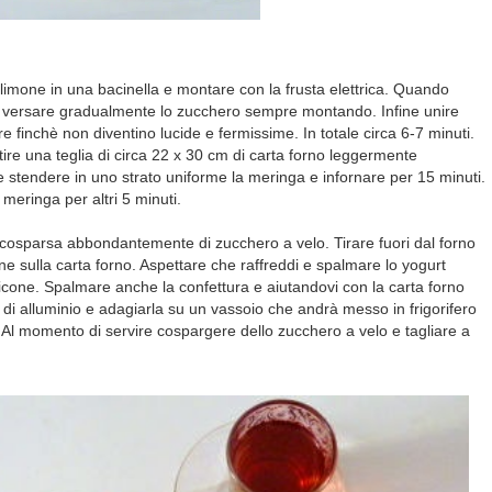
i limone in una bacinella e montare con la frusta elettrica. Quando
 versare gradualmente lo zucchero sempre montando. Infine unire
 finchè non diventino lucide e fermissime. In totale circa 6-7 minuti.
tire una teglia di circa 22 x 30 cm di carta forno leggermente
e stendere in uno strato uniforme la meringa e infornare per 15 minuti.
 meringa per altri 5 minuti.
 cosparsa abbondantemente di zucchero a velo. Tirare fuori dal forno
ne sulla carta forno. Aspettare che raffreddi e spalmare lo yogurt
icone. Spalmare anche la confettura e aiutandovi con la carta forno
a di alluminio e adagiarla su un vassoio che andrà messo in frigorifero
 Al momento di servire cospargere dello zucchero a velo e tagliare a