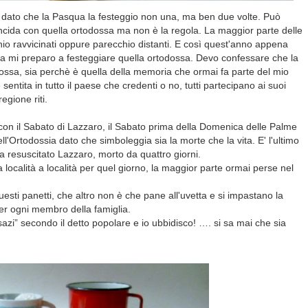
a dato che la Pasqua la festeggio non una, ma ben due volte. Può
ncida con quella ortodossa ma non è la regola. La maggior parte delle
chio ravvicinati oppure parecchio distanti. E così quest'anno appena
lica mi preparo a festeggiare quella ortodossa. Devo confessare che la
dossa, sia perchè è quella della memoria che ormai fa parte del mio
 sentita in tutto il paese che credenti o no, tutti partecipano ai suoi
egione riti.
on il Sabato di Lazzaro, il Sabato prima della Domenica delle Palme
ll'Ortodossia dato che simboleggia sia la morte che la vita. E' l'ultimo
 resuscitato Lazzaro, morto da quattro giorni.
località a località per quel giorno, la maggior parte ormai perse nel
esti panetti, che altro non è che pane all'uvetta e si impastano la
er ogni membro della famiglia.
azi” secondo il detto popolare e io ubbidisco! …. si sa mai che sia