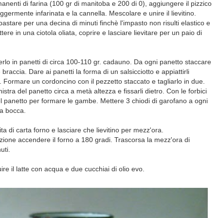
imanenti di farina (100 gr di manitoba e 200 di 0), aggiungere il pizzico
eggermente infarinata e la cannella. Mescolare e unire il lievitino.
astare per una decina di minuti finchè l'impasto non risulti elastico e
tere in una ciotola oliata, coprire e lasciare lievitare per un paio di
derlo in panetti di circa 100-110 gr. cadauno. Da ogni panetto staccare
braccia. Dare ai panetti la forma di un salsicciotto e appiattirli
 Formare un cordoncino con il pezzetto staccato e tagliarlo in due.
istra del panetto circa a metà altezza e fissarli dietro. Con le forbici
del panetto per formare le gambe. Mettere 3 chiodi di garofano a ogni
la bocca.
tita di carta forno e lasciare che lievitino per mezz'ora.
tazione accendere il forno a 180 gradi. Trascorsa la mezz'ora di
uti.
ire il latte con acqua e due cucchiai di olio evo.