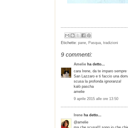
Etichette:
pane
,
Pasqua
,
tradizioni
9 commenti:
Amelie
ha detto...
cara Irene, da te imparo sempre 
San Lazzaro e ti faccio una doman
scusa la profonda ignoranza!
kalò pascha
amelie
9 aprile 2015 alle ore 13:50
Irene
ha detto...
@amelie
ma che scusa!!! sono io che chied