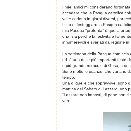
I miei amici mi considerano fortunat
accadere che la Pasqua cattolica coi
volte cadono in giorni diversi, parec
finito di festeggiare la Pasqua catto
mia Pasqua “preferita” è quella orto
dna, sia perchè la festività è talmente
innumerevoli e svariati da regione in r
La settimana della Pasqua comincia c
ed è una delle più importanti feste de
e più grande miracolo di Gesù, che ha
Sono molte le usanze, che variano da 
tempo.
Una di quelle che sopravvive, sono qu
mattina del Sabato di Lazzaro, uno p
“
Lazzaro non impasti, di pane non ti s
vero.....