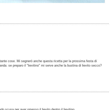
tante cose. Mi segnerò anche questa ricetta per la prossima festa di
da: se preparo il "lievitino" mi serve anche la bustina di lievito secco?
o scusa per aver omesso il lievito dentro il lievitino.