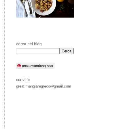
cerca nel blog
great.mangiaregreco
scrivimi
great.mangiaregreco@gmail.com