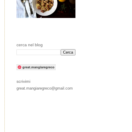
cerca nel blog
great.mangiaregreco
scrivimi
great.mangiaregreco@gmail.com