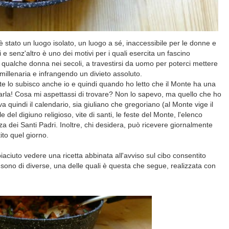
è stato un luogo isolato, un luogo a sé, inaccessibile per le donne e
i e senz'altro è uno dei motivi per i quali esercita un fascino
o qualche donna nei secoli, a travestirsi da uomo per poterci mettere
illenaria e infrangendo un divieto assoluto.
arte lo subisco anche io e quindi quando ho letto che il Monte ha una
carla! Cosa mi aspettassi di trovare? Non lo sapevo, ma quello che ho
va quindi il calendario, sia giuliano che gregoriano (al Monte vige il
le del digiuno religioso, vite di santi, le
feste del Monte, l'elenco
za dei Santi Padri. Inoltre, chi desidera, può ricevere giornalmente
to quel giorno.
aciuto vedere una ricetta abbinata all'avviso sul cibo consentito
sono di diverse, una delle quali è questa che segue, realizzata con