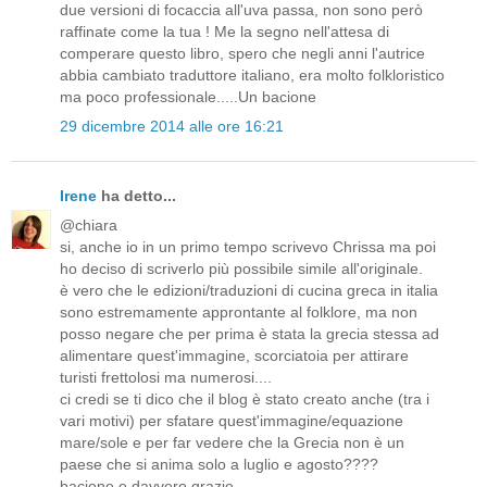
due versioni di focaccia all'uva passa, non sono però
raffinate come la tua ! Me la segno nell'attesa di
comperare questo libro, spero che negli anni l'autrice
abbia cambiato traduttore italiano, era molto folkloristico
ma poco professionale.....Un bacione
29 dicembre 2014 alle ore 16:21
Irene
ha detto...
@chiara
si, anche io in un primo tempo scrivevo Chrissa ma poi
ho deciso di scriverlo più possibile simile all'originale.
è vero che le edizioni/traduzioni di cucina greca in italia
sono estremamente approntante al folklore, ma non
posso negare che per prima è stata la grecia stessa ad
alimentare quest'immagine, scorciatoia per attirare
turisti frettolosi ma numerosi....
ci credi se ti dico che il blog è stato creato anche (tra i
vari motivi) per sfatare quest'immagine/equazione
mare/sole e per far vedere che la Grecia non è un
paese che si anima solo a luglio e agosto????
bacione e davvero grazie