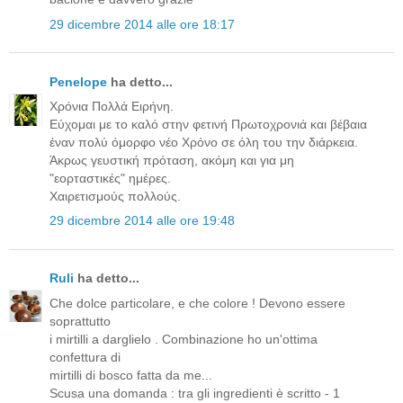
29 dicembre 2014 alle ore 18:17
Penelope
ha detto...
Χρόνια Πολλά Ειρήνη.
Εύχομαι με το καλό στην φετινή Πρωτοχρονιά και βέβαια
έναν πολύ όμορφο νέο Χρόνο σε όλη του την διάρκεια.
Άκρως γευστική πρόταση, ακόμη και για μη
"εορταστικές" ημέρες.
Χαιρετισμούς πολλούς.
29 dicembre 2014 alle ore 19:48
Ruli
ha detto...
Che dolce particolare, e che colore ! Devono essere
soprattutto
i mirtilli a darglielo . Combinazione ho un'ottima
confettura di
mirtilli di bosco fatta da me...
Scusa una domanda : tra gli ingredienti è scritto - 1