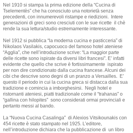
Nel 1910 si stampa la prima edizione della “Cucina di
Tselementès” che ha conosciuto una notorietà senza
precedenti, con innumerevoli ristampe e riedizioni. Intere
generazioni di greci sono cresciuti con le sue ricette il chè
rende la sua lettura/studio estremamente interessante.
Nel 1912 si pubblica “la moderna cucina e pasticceria” di
Nikolaos Vasilakis, capocuoco del famoso hotel ateniese
“Agglia”, che nell’introduzione scrive: “La maggior parte
delle ricette sono ispirate da diversi libri francesi”. E’ infatti
evidente che quello che scrive è fortissimamente ispirato
per non dire condizionato dalla cucina francese. Alcuni dei
cibi che descrive sono degni di un pranzo a Versailles. E’
questo il periodo in cui la cucina greca si distacca dalla sua
tradizione e comincia a imborghesirsi. Negli hotel e
ristornanti ateniesi, piatti tradizionale come il “trahanas” o
“gallina con hilopites” sono considerati ormai provinciali e
pertanto messi al bando.
La “Nuova Cucina Casalinga” di Alexios Vitsikounakis con
454 ricette è stato stampato nel 1925. L’editore,
nell’introduzione dichiara che la pubblicazione di un libro