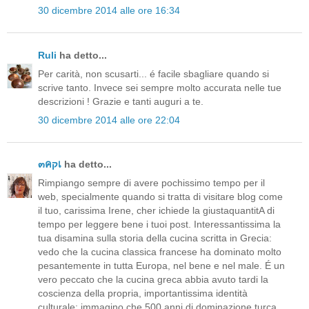
30 dicembre 2014 alle ore 16:34
Ruli
ha detto...
Per carità, non scusarti... é facile sbagliare quando si
scrive tanto. Invece sei sempre molto accurata nelle tue
descrizioni ! Grazie e tanti auguri a te.
30 dicembre 2014 alle ore 22:04
๓คקเ
ha detto...
Rimpiango sempre di avere pochissimo tempo per il
web, specialmente quando si tratta di visitare blog come
il tuo, carissima Irene, cher ichiede la giustaquantitA di
tempo per leggere bene i tuoi post. Interessantissima la
tua disamina sulla storia della cucina scritta in Grecia:
vedo che la cucina classica francese ha dominato molto
pesantemente in tutta Europa, nel bene e nel male. É un
vero peccato che la cucina greca abbia avuto tardi la
coscienza della propria, importantissima identità
culturale; immagino che 500 anni di dominazione turca