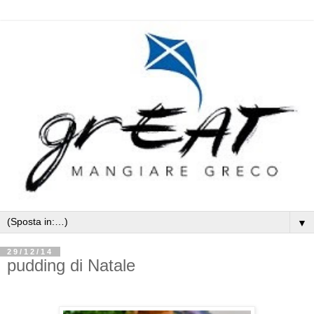
▼
29/12/14
pudding di Natale