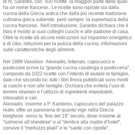
di N. Sarantis, con 500 ricette la maggior parte delle quali
ha un nome francese.. Le ricette sono ispirate sia dalla
cucina della Grecia antica che dalla più recente tradizione
culinaria greca subendo però sempre la supremazia della
cucina francese. Nell’introduzione, Sarantis dichiara che il
libro è rivolto ai suoi colleghi cuochi e alle padrone di casa.
Oltre le ricette dà alcune indicazioni sul risparmio energetico
e di cibo, istruzioni per la pulizia della cucina, informazioni
sulle caratteristiche degli alimenti.
Nel 1899 Vassilios Alexiadis, letterato, capocuoco e
pasticcere scrive la “grande cucina casalinga e pasticceria”,
composto da 1022 ricette con l’intento di aiutare le famiglie,
dato che secondo lui, tutti i libri finora pubblicati sono rivolti
ai cuochi e non alle famiglie. Dichiara che eviterà l’uso di
termini stranieri e l’utilizzo di ingredienti improbabili,
introvabili e cari.
Alexiadis insieme a P. Kantoros, capocuoco del palazzo
reale, offre un panorama di quanto vige nella Grecia
borghese verso la fine del 19° secolo, dove insieme al
“salmone all’olandese” e al “dentice alla maitre d’hotel”,
convive il “merluzzo plakì” e le “sarde con cipolle”.