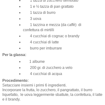
1 tazza di zucchero semolato
1 e ½ tazza di pan grattato
1 tazza di burro
3 uova
1 tazzina e mezza (da caffè) di
confettura di mirtilli
4 cucchiai di cognac o brandy
4 cucchiai di latte
burro per imburrare
Per la glassa:
1 albume
200 gr. di zucchero a velo
4 cucchiai di acqua
Procedimento:
Setacciare insiemi i primi 6 ingredienti.
Incorporare la frutta, lo zucchero, il pangrattato, il burro
liquefatto, le uova leggermente sbattute, la confettura, il latte
e il brandy.