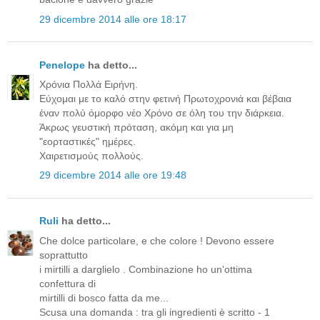
29 dicembre 2014 alle ore 18:17
Penelope
ha detto...
Χρόνια Πολλά Ειρήνη.
Εύχομαι με το καλό στην φετινή Πρωτοχρονιά και βέβαια
έναν πολύ όμορφο νέο Χρόνο σε όλη του την διάρκεια.
Άκρως γευστική πρόταση, ακόμη και για μη
"εορταστικές" ημέρες.
Χαιρετισμούς πολλούς.
29 dicembre 2014 alle ore 19:48
Ruli
ha detto...
Che dolce particolare, e che colore ! Devono essere
soprattutto
i mirtilli a darglielo . Combinazione ho un'ottima
confettura di
mirtilli di bosco fatta da me...
Scusa una domanda : tra gli ingredienti è scritto - 1