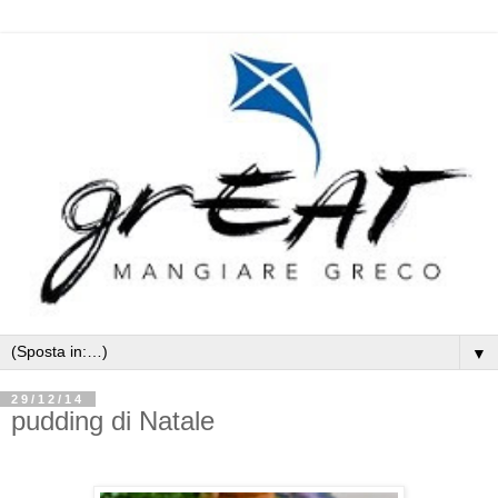
▼
29/12/14
pudding di Natale