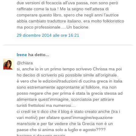
due versioni di focaccia all'uva passa, non sono però
raffinate come la tua ! Me la segno nell'attesa di
comperare questo libro, spero che negli anni l'autrice
abbia cambiato traduttore italiano, era molto folkloristico
ma poco professionale.....Un bacione
29 dicembre 2014 alle ore 16:21
Irene
ha detto...
@chiara
si, anche io in un primo tempo scrivevo Chrissa ma poi
ho deciso di scriverlo più possibile simile all'originale.
è vero che le edizioni/traduzioni di cucina greca in italia
sono estremamente approntante al folklore, ma non
posso negare che per prima è stata la grecia stessa ad
alimentare quest'immagine, scorciatoia per attirare
turisti frettolosi ma numerosi....
ci credi se ti dico che il blog è stato creato anche (tra i
vari motivi) per sfatare quest'immagine/equazione
mare/sole e per far vedere che la Grecia non è un
paese che si anima solo a luglio e agosto????
bacione e davvero grazie