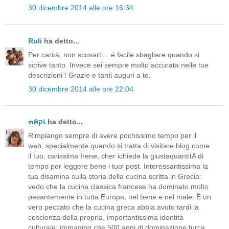
30 dicembre 2014 alle ore 16:34
Ruli
ha detto...
Per carità, non scusarti... é facile sbagliare quando si
scrive tanto. Invece sei sempre molto accurata nelle tue
descrizioni ! Grazie e tanti auguri a te.
30 dicembre 2014 alle ore 22:04
๓คקเ
ha detto...
Rimpiango sempre di avere pochissimo tempo per il
web, specialmente quando si tratta di visitare blog come
il tuo, carissima Irene, cher ichiede la giustaquantitA di
tempo per leggere bene i tuoi post. Interessantissima la
tua disamina sulla storia della cucina scritta in Grecia:
vedo che la cucina classica francese ha dominato molto
pesantemente in tutta Europa, nel bene e nel male. É un
vero peccato che la cucina greca abbia avuto tardi la
coscienza della propria, importantissima identità
culturale; immagino che 500 anni di dominazione turca