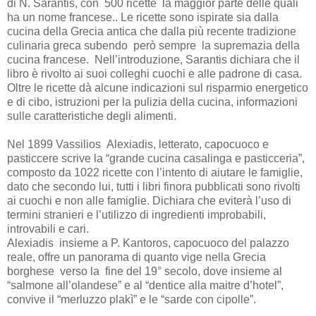
di N. Sarantis, con 500 ricette la maggior parte delle quali
ha un nome francese.. Le ricette sono ispirate sia dalla
cucina della Grecia antica che dalla più recente tradizione
culinaria greca subendo però sempre la supremazia della
cucina francese. Nell’introduzione, Sarantis dichiara che il
libro è rivolto ai suoi colleghi cuochi e alle padrone di casa.
Oltre le ricette dà alcune indicazioni sul risparmio energetico
e di cibo, istruzioni per la pulizia della cucina, informazioni
sulle caratteristiche degli alimenti.
Nel 1899 Vassilios Alexiadis, letterato, capocuoco e
pasticcere scrive la “grande cucina casalinga e pasticceria”,
composto da 1022 ricette con l’intento di aiutare le famiglie,
dato che secondo lui, tutti i libri finora pubblicati sono rivolti
ai cuochi e non alle famiglie. Dichiara che eviterà l’uso di
termini stranieri e l’utilizzo di ingredienti improbabili,
introvabili e cari.
Alexiadis insieme a P. Kantoros, capocuoco del palazzo
reale, offre un panorama di quanto vige nella Grecia
borghese verso la fine del 19° secolo, dove insieme al
“salmone all’olandese” e al “dentice alla maitre d’hotel”,
convive il “merluzzo plakì” e le “sarde con cipolle”.