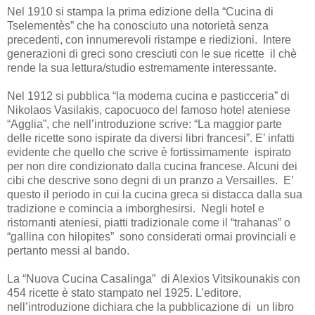
Nel 1910 si stampa la prima edizione della “Cucina di
Tselementès” che ha conosciuto una notorietà senza
precedenti, con innumerevoli ristampe e riedizioni. Intere
generazioni di greci sono cresciuti con le sue ricette il chè
rende la sua lettura/studio estremamente interessante.
Nel 1912 si pubblica “la moderna cucina e pasticceria” di
Nikolaos Vasilakis, capocuoco del famoso hotel ateniese
“Agglia”, che nell’introduzione scrive: “La maggior parte
delle ricette sono ispirate da diversi libri francesi”. E’ infatti
evidente che quello che scrive è fortissimamente ispirato
per non dire condizionato dalla cucina francese. Alcuni dei
cibi che descrive sono degni di un pranzo a Versailles. E’
questo il periodo in cui la cucina greca si distacca dalla sua
tradizione e comincia a imborghesirsi. Negli hotel e
ristornanti ateniesi, piatti tradizionale come il “trahanas” o
“gallina con hilopites” sono considerati ormai provinciali e
pertanto messi al bando.
La “Nuova Cucina Casalinga” di Alexios Vitsikounakis con
454 ricette è stato stampato nel 1925. L’editore,
nell’introduzione dichiara che la pubblicazione di un libro