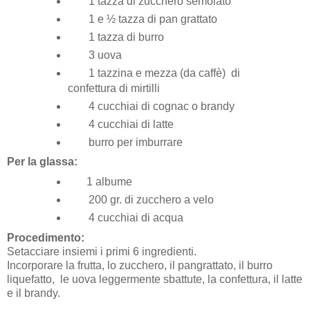
1 tazza di zucchero semolato
1 e ½ tazza di pan grattato
1 tazza di burro
3 uova
1 tazzina e mezza (da caffè) di
confettura di mirtilli
4 cucchiai di cognac o brandy
4 cucchiai di latte
burro per imburrare
Per la glassa:
1 albume
200 gr. di zucchero a velo
4 cucchiai di acqua
Procedimento:
Setacciare insiemi i primi 6 ingredienti.
Incorporare la frutta, lo zucchero, il pangrattato, il burro
liquefatto, le uova leggermente sbattute, la confettura, il latte
e il brandy.