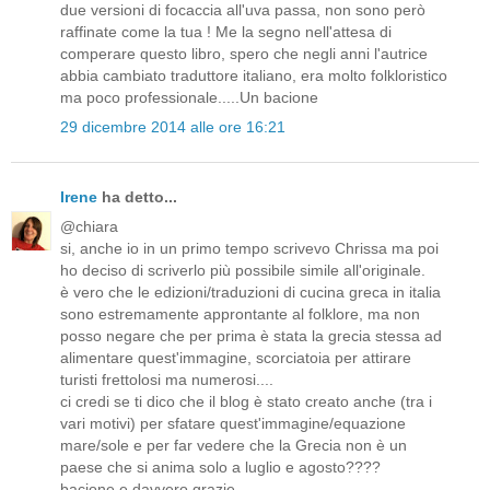
due versioni di focaccia all'uva passa, non sono però
raffinate come la tua ! Me la segno nell'attesa di
comperare questo libro, spero che negli anni l'autrice
abbia cambiato traduttore italiano, era molto folkloristico
ma poco professionale.....Un bacione
29 dicembre 2014 alle ore 16:21
Irene
ha detto...
@chiara
si, anche io in un primo tempo scrivevo Chrissa ma poi
ho deciso di scriverlo più possibile simile all'originale.
è vero che le edizioni/traduzioni di cucina greca in italia
sono estremamente approntante al folklore, ma non
posso negare che per prima è stata la grecia stessa ad
alimentare quest'immagine, scorciatoia per attirare
turisti frettolosi ma numerosi....
ci credi se ti dico che il blog è stato creato anche (tra i
vari motivi) per sfatare quest'immagine/equazione
mare/sole e per far vedere che la Grecia non è un
paese che si anima solo a luglio e agosto????
bacione e davvero grazie