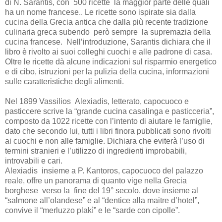
di N. Sarantis, con 500 ricette la maggior parte delle quali
ha un nome francese.. Le ricette sono ispirate sia dalla
cucina della Grecia antica che dalla più recente tradizione
culinaria greca subendo però sempre la supremazia della
cucina francese. Nell’introduzione, Sarantis dichiara che il
libro è rivolto ai suoi colleghi cuochi e alle padrone di casa.
Oltre le ricette dà alcune indicazioni sul risparmio energetico
e di cibo, istruzioni per la pulizia della cucina, informazioni
sulle caratteristiche degli alimenti.
Nel 1899 Vassilios Alexiadis, letterato, capocuoco e
pasticcere scrive la “grande cucina casalinga e pasticceria”,
composto da 1022 ricette con l’intento di aiutare le famiglie,
dato che secondo lui, tutti i libri finora pubblicati sono rivolti
ai cuochi e non alle famiglie. Dichiara che eviterà l’uso di
termini stranieri e l’utilizzo di ingredienti improbabili,
introvabili e cari.
Alexiadis insieme a P. Kantoros, capocuoco del palazzo
reale, offre un panorama di quanto vige nella Grecia
borghese verso la fine del 19° secolo, dove insieme al
“salmone all’olandese” e al “dentice alla maitre d’hotel”,
convive il “merluzzo plakì” e le “sarde con cipolle”.