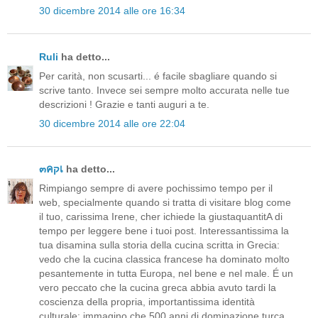
30 dicembre 2014 alle ore 16:34
Ruli
ha detto...
Per carità, non scusarti... é facile sbagliare quando si
scrive tanto. Invece sei sempre molto accurata nelle tue
descrizioni ! Grazie e tanti auguri a te.
30 dicembre 2014 alle ore 22:04
๓คקเ
ha detto...
Rimpiango sempre di avere pochissimo tempo per il
web, specialmente quando si tratta di visitare blog come
il tuo, carissima Irene, cher ichiede la giustaquantitA di
tempo per leggere bene i tuoi post. Interessantissima la
tua disamina sulla storia della cucina scritta in Grecia:
vedo che la cucina classica francese ha dominato molto
pesantemente in tutta Europa, nel bene e nel male. É un
vero peccato che la cucina greca abbia avuto tardi la
coscienza della propria, importantissima identità
culturale; immagino che 500 anni di dominazione turca