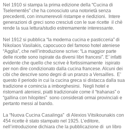
Nel 1910 si stampa la prima edizione della “Cucina di
Tselementès” che ha conosciuto una notorietà senza
precedenti, con innumerevoli ristampe e riedizioni. Intere
generazioni di greci sono cresciuti con le sue ricette il chè
rende la sua lettura/studio estremamente interessante.
Nel 1912 si pubblica “la moderna cucina e pasticceria” di
Nikolaos Vasilakis, capocuoco del famoso hotel ateniese
“Agglia”, che nell’introduzione scrive: “La maggior parte
delle ricette sono ispirate da diversi libri francesi”. E’ infatti
evidente che quello che scrive è fortissimamente ispirato
per non dire condizionato dalla cucina francese. Alcuni dei
cibi che descrive sono degni di un pranzo a Versailles. E’
questo il periodo in cui la cucina greca si distacca dalla sua
tradizione e comincia a imborghesirsi. Negli hotel e
ristornanti ateniesi, piatti tradizionale come il “trahanas” o
“gallina con hilopites” sono considerati ormai provinciali e
pertanto messi al bando.
La “Nuova Cucina Casalinga” di Alexios Vitsikounakis con
454 ricette è stato stampato nel 1925. L’editore,
nell’introduzione dichiara che la pubblicazione di un libro