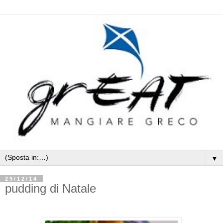
▼
29/12/14
pudding di Natale