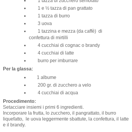
1 tazza di zucchero semolato
1 e ½ tazza di pan grattato
1 tazza di burro
3 uova
1 tazzina e mezza (da caffè) di
confettura di mirtilli
4 cucchiai di cognac o brandy
4 cucchiai di latte
burro per imburrare
Per la glassa:
1 albume
200 gr. di zucchero a velo
4 cucchiai di acqua
Procedimento:
Setacciare insiemi i primi 6 ingredienti.
Incorporare la frutta, lo zucchero, il pangrattato, il burro
liquefatto, le uova leggermente sbattute, la confettura, il latte
e il brandy.