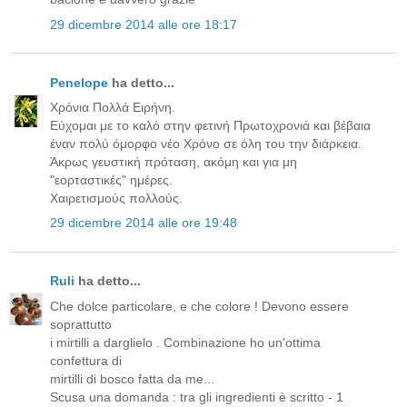
29 dicembre 2014 alle ore 18:17
Penelope
ha detto...
Χρόνια Πολλά Ειρήνη.
Εύχομαι με το καλό στην φετινή Πρωτοχρονιά και βέβαια
έναν πολύ όμορφο νέο Χρόνο σε όλη του την διάρκεια.
Άκρως γευστική πρόταση, ακόμη και για μη
"εορταστικές" ημέρες.
Χαιρετισμούς πολλούς.
29 dicembre 2014 alle ore 19:48
Ruli
ha detto...
Che dolce particolare, e che colore ! Devono essere
soprattutto
i mirtilli a darglielo . Combinazione ho un'ottima
confettura di
mirtilli di bosco fatta da me...
Scusa una domanda : tra gli ingredienti è scritto - 1