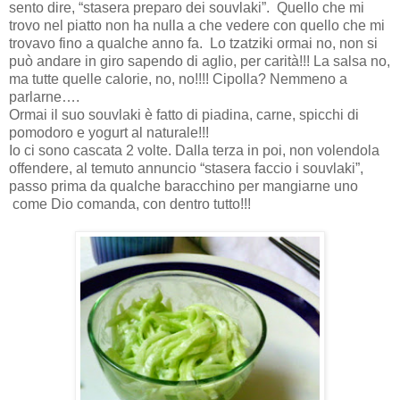
sento dire, “stasera preparo dei souvlaki”. Quello che mi
trovo nel piatto non ha nulla a che vedere con quello che mi
trovavo fino a qualche anno fa. Lo tzatziki ormai no, non si
può andare in giro sapendo di aglio, per carità!!! La salsa no,
ma tutte quelle calorie, no, no!!!! Cipolla? Nemmeno a
parlarne….
Ormai il suo souvlaki è fatto di piadina, carne, spicchi di
pomodoro e yogurt al naturale!!!
Io ci sono cascata 2 volte. Dalla terza in poi, non volendola
offendere, al temuto annuncio “stasera faccio i souvlaki”,
passo prima da qualche baracchino per mangiarne uno
come Dio comanda, con dentro tutto!!!