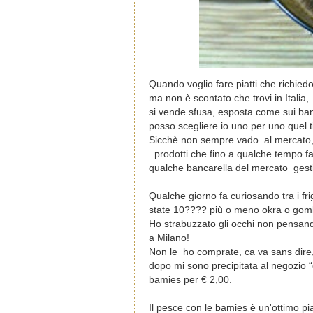
Quando voglio fare piatti che richied
ma non è scontato che trovi in Italia
si vende sfusa, esposta come sui ban
posso
scegliere io uno per uno quel 
Sicchè non sempre vado al mercato,
prodotti che fino a qualche tempo fa
qualche bancarella del mercato gesti
Qualche giorno fa curiosando tra i fr
state 10???? più o meno okra o gombi
Ho strabuzzato gli occhi non pensando
a Milano!
Non le ho comprate, ca va sans dire, 
dopo mi sono precipitata al negozio “e
bamies per € 2,00.
Il pesce con le bamies è un'ottimo pia