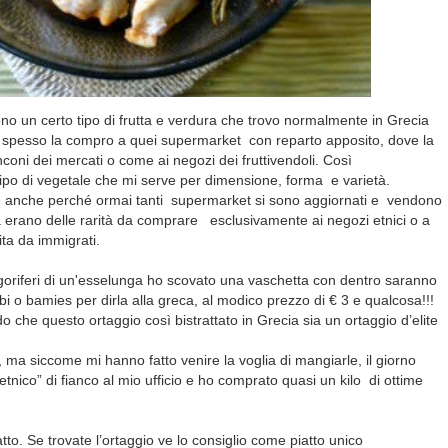
ono un certo tipo di frutta e verdura che trovo normalmente in Grecia
, spesso la compro a quei
supermarket
con reparto apposito, dove la
coni dei mercati o come ai negozi dei fruttivendoli. Così
tipo di vegetale che mi serve per dimensione, forma e varietà.
 anche perché ormai tanti supermarket si sono aggiornati e vendono
 erano delle rarità da comprare esclusivamente ai negozi etnici o a
ta da immigrati
.
igoriferi di un'esselunga ho scovato una vaschetta con dentro saranno
 o bamies per dirla alla greca, al modico prezzo di € 3 e qualcosa!!!
 che questo ortaggio così bistrattato in Grecia sia un ortaggio d’elite
ma siccome mi hanno fatto venire la voglia di mangiarle, il giorno
tnico” di fianco al mio ufficio e ho comprato quasi un kilo di ottime
tto. Se trovate l’ortaggio ve lo consiglio come piatto unico