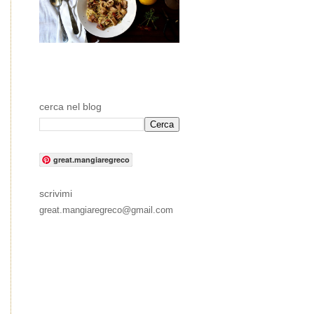
cerca nel blog
great.mangiaregreco
scrivimi
great.mangiaregreco@gmail.com