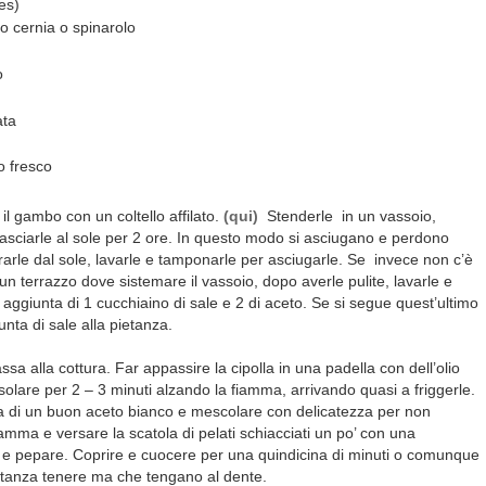
es)
po cernia o spinarolo
o
ata
o fresco
 il gambo con un coltello affilato.
(qui)
Stenderle in un vassoio,
lasciarle al sole per 2 ore. In questo modo si asciugano e perdono
itirarle dal sole, lavarle e tamponarle per asciugarle. Se invece non c’è
n terrazzo dove sistemare il vassoio, dopo averle pulite, lavarle e
n aggiunta di 1 cucchiaino di sale e 2 di aceto. Se si segue quest’ultimo
nta di sale alla pietanza.
passa alla cottura. Far appassire la cipolla in una padella con dell’olio
olare per 2 – 3 minuti alzando la fiamma, arrivando quasi a friggerle.
 di un buon aceto bianco e mescolare con delicatezza per non
amma e versare la scatola di pelati schiacciati un po’ con una
re e pepare. Coprire e cuocere per una quindicina di minuti o comunque
stanza tenere ma che tengano al dente.