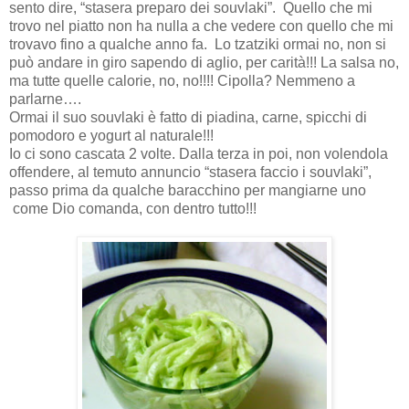
sento dire, “stasera preparo dei souvlaki”. Quello che mi
trovo nel piatto non ha nulla a che vedere con quello che mi
trovavo fino a qualche anno fa. Lo tzatziki ormai no, non si
può andare in giro sapendo di aglio, per carità!!! La salsa no,
ma tutte quelle calorie, no, no!!!! Cipolla? Nemmeno a
parlarne….
Ormai il suo souvlaki è fatto di piadina, carne, spicchi di
pomodoro e yogurt al naturale!!!
Io ci sono cascata 2 volte. Dalla terza in poi, non volendola
offendere, al temuto annuncio “stasera faccio i souvlaki”,
passo prima da qualche baracchino per mangiarne uno
come Dio comanda, con dentro tutto!!!