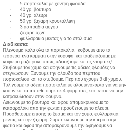
-
5
πορτοκαλια με χοντρη φλουδα
-
40
γρ
.
βουτυρο
-
40
γρ
.
αλευρι
-
50
γρ
.
ζαχαρη κρυσταλλικη
-
3 ασπραδια αυγου
-
ζαχαρη αχνη
-
φυλλαρακια μεντας για το στολισμα
Διαδικασια
:
Πλενουμε καλα ολα τα πορτοκαλια, κοβουμε απο τα
τεσσερα ενα κομματι στην κορυφη και τααδειαζουμε με
κοφτερο μαζαιρακι, οπως αδειαζουμε και τις ντοματες!
Στυβουμε τον χυμο και αφηνουμε τις αδειες φλουδες να
στεγνωσουν. Ξυνουμε την φλουδα του πεμπτου
πορτοκαλιου και το στυβουμε. Περιπου εχουμε 3
dl
χυμου.
Τυλιγουμε τα αδεια πορτοκαλια με αλουμινοχαρτο για να μην
καουν και τα τοποθετουμε σε 4 φορμιτσες ετσι ωστε να μην
κατρακυλισουν στον φουρνο.
Λειωνουμε το βουτυρο και αφου απομακρυνουμε το
κατσαρολακι απο την φωτια προσθετουμε το αλευρι.
Προσθετουμε επισης το ξυσμα και τον χυμο, φυλλαρακια
μεντας και την ζαχαρη. Συμπηκνωνουμε την κρεμα στην
φωτια και αφου την απομακρυνουμε την αφηνουμε να