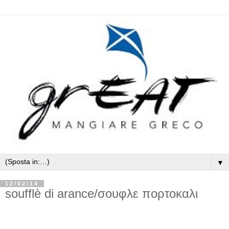
▼
12/02/14
soufflè di arance/σουφλε πορτοκαλι