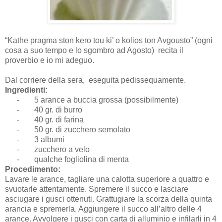
“Kathe pragma ston kero tou ki’ o kolios ton Avgousto” (ogni
cosa a suo tempo e lo sgombro ad Agosto) recita il
proverbio e io mi adeguo.
Dal corriere della sera, eseguita pedissequamente.
Ingredienti:
-
5 arance a buccia grossa (possibilmente)
-
40 gr. di burro
-
40 gr. di farina
-
50 gr. di zucchero semolato
-
3 albumi
-
zucchero a velo
-
qualche fogliolina di menta
Procedimento:
Lavare le arance, tagliare una calotta superiore a quattro e
svuotarle attentamente. Spremere il succo e lasciare
asciugare i gusci ottenuti. Grattugiare la scorza della quinta
arancia e spremerla. Aggiungere il succo all’altro delle 4
arance. Avvolgere i gusci con carta di alluminio e infilarli in 4