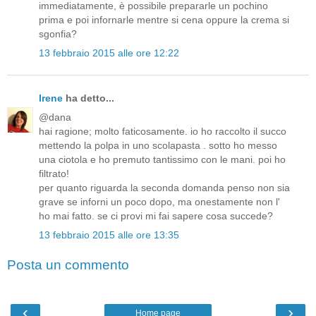
immediatamente, è possibile prepararle un pochino
prima e poi infornarle mentre si cena oppure la crema si
sgonfia?
13 febbraio 2015 alle ore 12:22
Irene
ha detto...
@dana
hai ragione; molto faticosamente. io ho raccolto il succo
mettendo la polpa in uno scolapasta . sotto ho messo
una ciotola e ho premuto tantissimo con le mani. poi ho
filtrato!
per quanto riguarda la seconda domanda penso non sia
grave se inforni un poco dopo, ma onestamente non l'
ho mai fatto. se ci provi mi fai sapere cosa succede?
13 febbraio 2015 alle ore 13:35
Posta un commento
‹
›
Home page