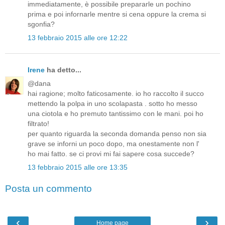
immediatamente, è possibile prepararle un pochino
prima e poi infornarle mentre si cena oppure la crema si
sgonfia?
13 febbraio 2015 alle ore 12:22
Irene
ha detto...
@dana
hai ragione; molto faticosamente. io ho raccolto il succo
mettendo la polpa in uno scolapasta . sotto ho messo
una ciotola e ho premuto tantissimo con le mani. poi ho
filtrato!
per quanto riguarda la seconda domanda penso non sia
grave se inforni un poco dopo, ma onestamente non l'
ho mai fatto. se ci provi mi fai sapere cosa succede?
13 febbraio 2015 alle ore 13:35
Posta un commento
‹
›
Home page