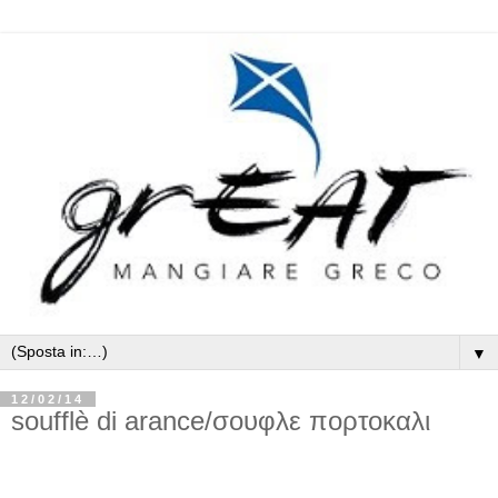
▼
12/02/14
soufflè di arance/σουφλε πορτοκαλι