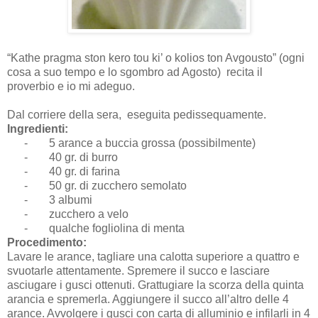
“Kathe pragma ston kero tou ki’ o kolios ton Avgousto” (ogni
cosa a suo tempo e lo sgombro ad Agosto) recita il
proverbio e io mi adeguo.
Dal corriere della sera, eseguita pedissequamente.
Ingredienti:
-
5 arance a buccia grossa (possibilmente)
-
40 gr. di burro
-
40 gr. di farina
-
50 gr. di zucchero semolato
-
3 albumi
-
zucchero a velo
-
qualche fogliolina di menta
Procedimento:
Lavare le arance, tagliare una calotta superiore a quattro e
svuotarle attentamente. Spremere il succo e lasciare
asciugare i gusci ottenuti. Grattugiare la scorza della quinta
arancia e spremerla. Aggiungere il succo all’altro delle 4
arance. Avvolgere i gusci con carta di alluminio e infilarli in 4