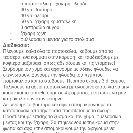
-
5
πορτοκαλια με χοντρη φλουδα
-
40
γρ
.
βουτυρο
-
40
γρ
.
αλευρι
-
50
γρ
.
ζαχαρη κρυσταλλικη
-
3 ασπραδια αυγου
-
ζαχαρη αχνη
-
φυλλαρακια μεντας για το στολισμα
Διαδικασια
:
Πλενουμε καλα ολα τα πορτοκαλια, κοβουμε απο τα
τεσσερα ενα κομματι στην κορυφη και τααδειαζουμε με
κοφτερο μαζαιρακι, οπως αδειαζουμε και τις ντοματες!
Στυβουμε τον χυμο και αφηνουμε τις αδειες φλουδες να
στεγνωσουν. Ξυνουμε την φλουδα του πεμπτου
πορτοκαλιου και το στυβουμε. Περιπου εχουμε 3
dl
χυμου.
Τυλιγουμε τα αδεια πορτοκαλια με αλουμινοχαρτο για να μην
καουν και τα τοποθετουμε σε 4 φορμιτσες ετσι ωστε να μην
κατρακυλισουν στον φουρνο.
Λειωνουμε το βουτυρο και αφου απομακρυνουμε το
κατσαρολακι απο την φωτια προσθετουμε το αλευρι.
Προσθετουμε επισης το ξυσμα και τον χυμο, φυλλαρακια
μεντας και την ζαχαρη. Συμπηκνωνουμε την κρεμα στην
φωτια και αφου την απομακρυνουμε την αφηνουμε να