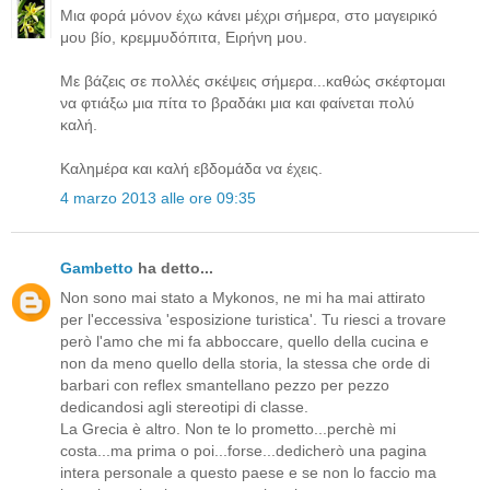
Μια φορά μόνον έχω κάνει μέχρι σήμερα, στο μαγειρικό
μου βίο, κρεμμυδόπιτα, Ειρήνη μου.
Με βάζεις σε πολλές σκέψεις σήμερα...καθώς σκέφτομαι
να φτιάξω μια πίτα το βραδάκι μια και φαίνεται πολύ
καλή.
Καλημέρα και καλή εβδομάδα να έχεις.
4 marzo 2013 alle ore 09:35
Gambetto
ha detto...
Non sono mai stato a Mykonos, ne mi ha mai attirato
per l'eccessiva 'esposizione turistica'. Tu riesci a trovare
però l'amo che mi fa abboccare, quello della cucina e
non da meno quello della storia, la stessa che orde di
barbari con reflex smantellano pezzo per pezzo
dedicandosi agli stereotipi di classe.
La Grecia è altro. Non te lo prometto...perchè mi
costa...ma prima o poi...forse...dedicherò una pagina
intera personale a questo paese e se non lo faccio ma