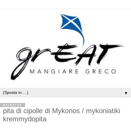
▼
03/03/13
pita di cipolle di Mykonos / mykoniatiki
kremmydopita