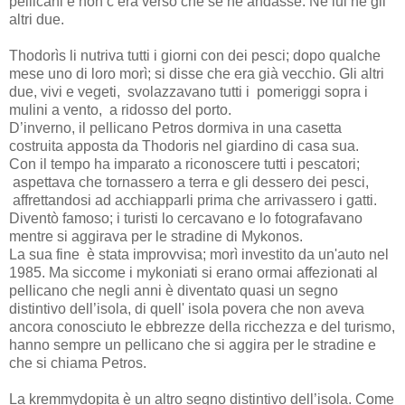
pellicani e non c’era verso che se ne andasse. Né lui né gli
altri due.
Thodorìs li nutriva tutti i giorni con dei pesci; dopo qualche
mese uno di loro morì; si disse che era già vecchio. Gli altri
due, vivi e vegeti, svolazzavano tutti i pomeriggi sopra i
mulini a vento, a ridosso del porto.
D’inverno, il pellicano Petros dormiva in una casetta
costruita apposta da Thodoris nel giardino di casa sua.
Con il tempo ha imparato a riconoscere tutti i pescatori;
aspettava che tornassero a terra e gli dessero dei pesci,
affrettandosi ad acchiapparli prima che arrivassero i gatti.
Diventò famoso; i turisti lo cercavano e lo fotografavano
mentre si aggirava per le stradine di Mykonos.
La sua fine è stata improvvisa; morì investito da un'auto nel
1985. Ma siccome i mykoniati si erano ormai affezionati al
pellicano che negli anni è diventato quasi un segno
distintivo dell’isola, di quell' isola povera che non aveva
ancora conosciuto le ebbrezze della ricchezza e del turismo,
hanno sempre un pellicano che si aggira per le stradine e
che si chiama Petros.
La kremmydopita è un altro segno distintivo dell’isola. Come