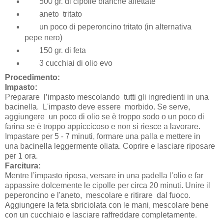
500 gr.
di cipolle bianche affettate
aneto tritato
un poco di peperoncino tritato (in alternativa
pepe nero)
150 gr. di feta
3 cucchiai di olio evo
Procedimento:
Impasto:
Preparare l’impasto mescolando tutti gli ingredienti in una
bacinella. L'impasto deve essere morbido. Se serve,
aggiungere un poco di olio se è troppo sodo o un poco di
farina se è troppo appiccicoso e non si riesce a lavorare.
Impastare per 5 - 7 minuti, formare una palla e mettere in
una bacinella leggermente oliata. Coprire e lasciare riposare
per 1 ora.
Farcitura:
Mentre l’impasto riposa, versare in una padella l’olio e far
appassire dolcemente le cipolle per circa 20 minuti. Unire il
peperoncino e l'aneto, mescolare e ritirare dal fuoco.
Aggiungere la feta sbriciolata con le mani, mescolare bene
con un cucchiaio e lasciare raffreddare completamente.