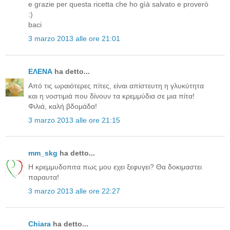
e grazie per questa ricetta che ho gìà salvato e proverò
:)
baci
3 marzo 2013 alle ore 21:01
ΕΛΕΝΑ
ha detto...
Από τις ωραιότερες πίτες, είναι απίστευτη η γλυκύτητα
και η νοστιμιά που δίνουν τα κρεμμύδια σε μια πίτα!
Φιλιά, καλή βδομάδα!
3 marzo 2013 alle ore 21:15
mm_skg
ha detto...
Η κρεμμυδοπιτα πως μου εχει ξεφυγει? Θα δοκιμαστει
παραυτα!
3 marzo 2013 alle ore 22:27
Chiara
ha detto...