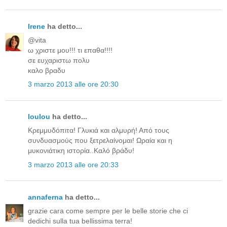
Irene
ha detto...
@vita
ω χριστε μου!!! τι επαθα!!!!
σε ευχαριστω πολυ
καλο βραδυ
3 marzo 2013 alle ore 20:30
loulou
ha detto...
Κρεμμυδόπιτα! Γλυκιά και αλμυρή! Από τους
συνδυασμούς που ξετρελαίνομαι! Ωραία και η
μυκονιάτικη ιστορία..Καλό βράδυ!
3 marzo 2013 alle ore 20:33
annaferna
ha detto...
grazie cara come sempre per le belle storie che ci
dedichi sulla tua bellissima terra!