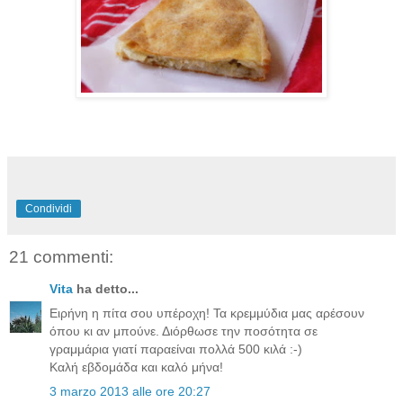
Condividi
21 commenti:
Vita
ha detto...
Ειρήνη η πίτα σου υπέροχη! Τα κρεμμύδια μας αρέσουν
όπου κι αν μπούνε. Διόρθωσε την ποσότητα σε
γραμμάρια γιατί παραείναι πολλά 500 κιλά :-)
Καλή εβδομάδα και καλό μήνα!
3 marzo 2013 alle ore 20:27