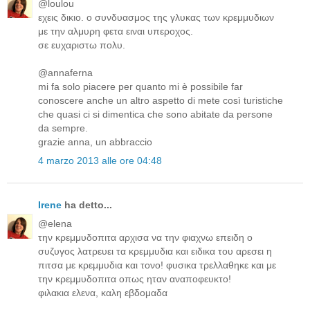
@loulou
εχεις δικιο. ο συνδυασμος της γλυκας των κρεμμυδιων
με την αλμυρη φετα ειναι υπεροχος.
σε ευχαριστω πολυ.
@annaferna
mi fa solo piacere per quanto mi è possibile far
conoscere anche un altro aspetto di mete così turistiche
che quasi ci si dimentica che sono abitate da persone
da sempre.
grazie anna, un abbraccio
4 marzo 2013 alle ore 04:48
Irene
ha detto...
@elena
την κρεμμυδοπιτα αρχισα να την φιαχνω επειδη ο
συζυγος λατρευει τα κρεμμυδια και ειδικα του αρεσει η
πιτσα με κρεμμυδια και τονο! φυσικα τρελλαθηκε και με
την κρεμμυδοπιτα οπως ηταν αναποφευκτο!
φιλακια ελενα, καλη εβδομαδα