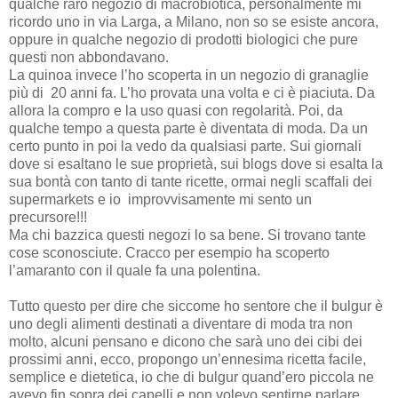
qualche raro negozio di macrobiotica, personalmente mi
ricordo uno in via Larga, a Milano, non so se esiste ancora,
oppure in qualche negozio di prodotti biologici che pure
questi non abbondavano.
La quinoa invece l’ho scoperta in un negozio di granaglie
più di 20 anni fa. L’ho provata una volta e ci è piaciuta. Da
allora la compro e la uso quasi con regolarità. Poi, da
qualche tempo a questa parte è diventata di moda. Da un
certo punto in poi la vedo da qualsiasi parte. Sui giornali
dove si esaltano le sue proprietà, sui blogs dove si esalta la
sua bontà con tanto di tante ricette, ormai negli scaffali dei
supermarkets e io improvvisamente mi sento un
precursore!!!
Ma chi bazzica questi negozi lo sa bene. Si trovano tante
cose sconosciute. Cracco per esempio ha scoperto
l’amaranto con il quale fa una polentina.
Tutto questo per dire che siccome ho sentore che il bulgur è
uno degli alimenti destinati a diventare di moda tra non
molto, alcuni pensano e dicono che sarà uno dei cibi dei
prossimi anni, ecco, propongo un’ennesima ricetta facile,
semplice e dietetica, io che di bulgur quand’ero piccola ne
avevo fin sopra dei capelli e non volevo sentirne parlare,